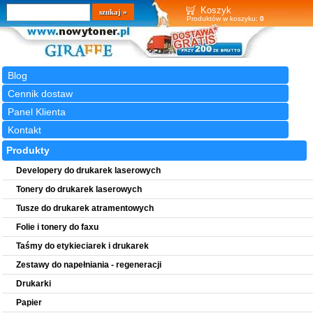
Wyszukiwarka
szukaj
Koszyk
Produktów w koszyku:
0
Blog
Cennik dostaw
Panel Klienta
Kontakt
Produkty
Developery do drukarek laserowych
Tonery do drukarek laserowych
Tusze do drukarek atramentowych
Folie i tonery do faxu
Taśmy do etykieciarek i drukarek
Zestawy do napełniania - regeneracji
Drukarki
Papier