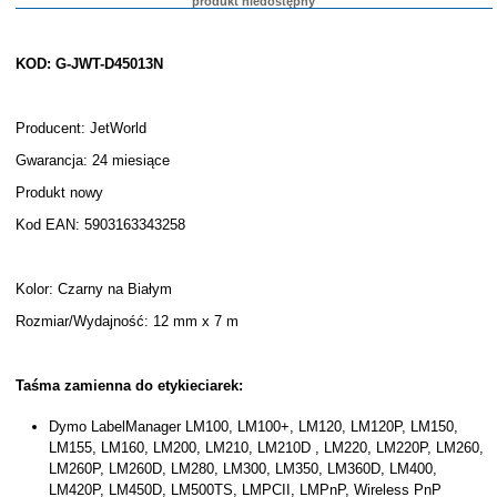
produkt niedostępny
KOD: G-JWT-D45013N
Producent: JetWorld
Gwarancja: 24 miesiące
Produkt nowy
Kod EAN: 5903163343258
Kolor: Czarny na Białym
Rozmiar/Wydajność: 12 mm x 7 m
Taśma zamienna do etykieciarek:
Dymo LabelManager LM100, LM100+, LM120, LM120P, LM150,
LM155, LM160, LM200, LM210, LM210D , LM220, LM220P, LM260,
LM260P, LM260D, LM280, LM300, LM350, LM360D, LM400,
LM420P, LM450D, LM500TS, LMPCII, LMPnP, Wireless PnP