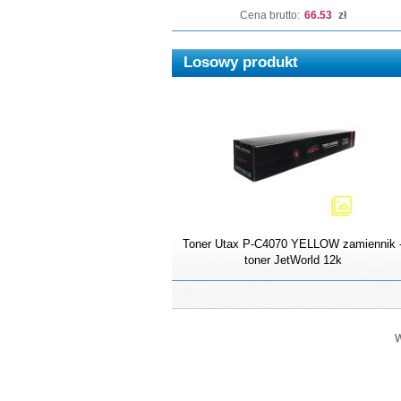
Cena brutto:
66.53
zł
Losowy produkt
Toner Utax P-C4070 YELLOW zamiennik 
toner JetWorld 12k
W