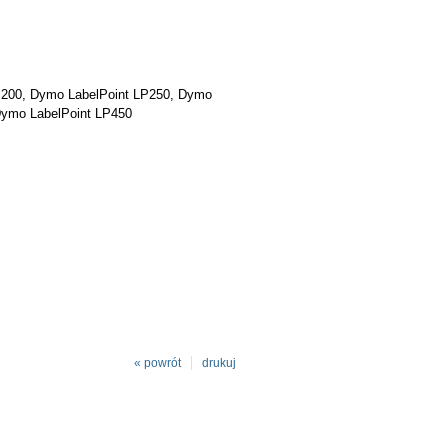
P200, Dymo LabelPoint LP250, Dymo
Dymo LabelPoint LP450
« powrót
drukuj