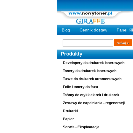
Blog
Cennik dostaw
Panel Kl
Wyszukiwarka
szukaj
Produkty
Developery do drukarek laserowych
Tonery do drukarek laserowych
Tusze do drukarek atramentowych
Folie i tonery do faxu
Taśmy do etykieciarek i drukarek
Zestawy do napełniania - regeneracji
Drukarki
Papier
Serwis - Eksploatacja