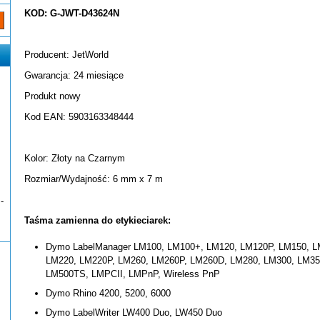
KOD: G-JWT-D43624N
Producent: JetWorld
Gwarancja: 24 miesiące
Produkt nowy
Kod EAN: 5903163348444
Kolor: Złoty na Czarnym
Rozmiar/Wydajność: 6 mm x 7 m
-
Taśma zamienna do etykieciarek:
Dymo LabelManager LM100, LM100+, LM120, LM120P, LM150, L
LM220, LM220P, LM260, LM260P, LM260D, LM280, LM300, LM35
LM500TS, LMPCII, LMPnP, Wireless PnP
Dymo Rhino 4200, 5200, 6000
Dymo LabelWriter LW400 Duo, LW450 Duo