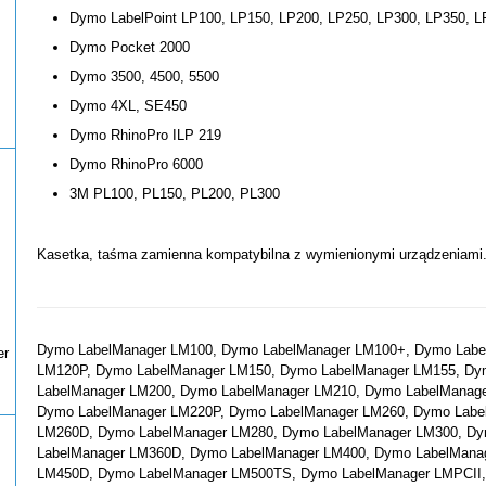
Dymo LabelPoint LP100, LP150, LP200, LP250, LP300, LP350, L
Dymo Pocket 2000
Dymo 3500, 4500, 5500
Dymo 4XL, SE450
Dymo RhinoPro ILP 219
Dymo RhinoPro 6000
3M PL100, PL150, PL200, PL300
Kasetka, taśma zamienna kompatybilna z wymienionymi urządzeniami
Dymo LabelManager LM100, Dymo LabelManager LM100+, Dymo Labe
er
LM120P, Dymo LabelManager LM150, Dymo LabelManager LM155, Dy
LabelManager LM200, Dymo LabelManager LM210, Dymo LabelManag
Dymo LabelManager LM220P, Dymo LabelManager LM260, Dymo Labe
LM260D, Dymo LabelManager LM280, Dymo LabelManager LM300, Dy
LabelManager LM360D, Dymo LabelManager LM400, Dymo LabelMana
LM450D, Dymo LabelManager LM500TS, Dymo LabelManager LMPCII