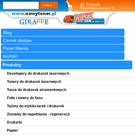
Wyszukiwarka
szukaj
Koszyk
Produktów w koszyku:
0
Blog
Cennik dostaw
Panel Klienta
Kontakt
Produkty
Developery do drukarek laserowych
Tonery do drukarek laserowych
Tusze do drukarek atramentowych
Folie i tonery do faxu
Taśmy do etykieciarek i drukarek
Zestawy do napełniania - regeneracji
Drukarki
Papier