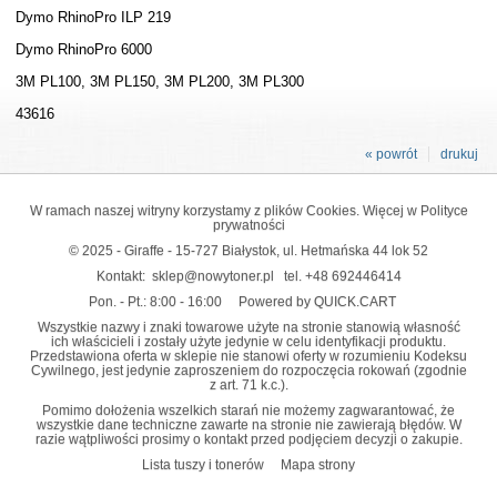
Dymo RhinoPro ILP 219
Dymo RhinoPro 6000
3M PL100, 3M PL150, 3M PL200, 3M PL300
43616
« powrót
drukuj
W ramach naszej witryny korzystamy z plików Cookies. Więcej w
Polityce
prywatności
© 2025 - Giraffe - 15-727 Białystok, ul. Hetmańska 44 lok 52
Kontakt:
sklep@nowytoner.pl
tel.
+48 692446414
Pon. - Pt.: 8:00 - 16:00
Powered by QUICK.CART
Wszystkie nazwy i znaki towarowe użyte na stronie stanowią własność
ich właścicieli i zostały użyte jedynie w celu identyfikacji produktu.
Przedstawiona oferta w sklepie nie stanowi oferty w rozumieniu Kodeksu
Cywilnego, jest jedynie zaproszeniem do rozpoczęcia rokowań (zgodnie
z art. 71 k.c.).
Pomimo dołożenia wszelkich starań nie możemy zagwarantować, że
wszystkie dane techniczne zawarte na stronie nie zawierają błędów. W
razie wątpliwości prosimy o kontakt przed podjęciem decyzji o zakupie.
Lista tuszy i tonerów
Mapa strony