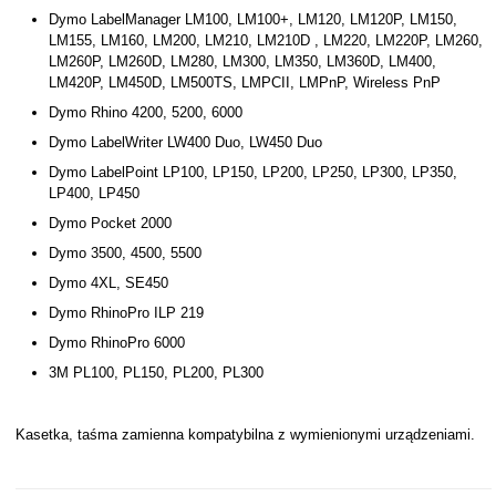
Dymo LabelManager LM100, LM100+, LM120, LM120P, LM150,
LM155, LM160, LM200, LM210, LM210D , LM220, LM220P, LM260,
LM260P, LM260D, LM280, LM300, LM350, LM360D, LM400,
LM420P, LM450D, LM500TS, LMPCII, LMPnP, Wireless PnP
Dymo Rhino 4200, 5200, 6000
Dymo LabelWriter LW400 Duo, LW450 Duo
Dymo LabelPoint LP100, LP150, LP200, LP250, LP300, LP350,
LP400, LP450
Dymo Pocket 2000
Dymo 3500, 4500, 5500
Dymo 4XL, SE450
Dymo RhinoPro ILP 219
Dymo RhinoPro 6000
3M PL100, PL150, PL200, PL300
Kasetka, taśma zamienna kompatybilna z wymienionymi urządzeniami.