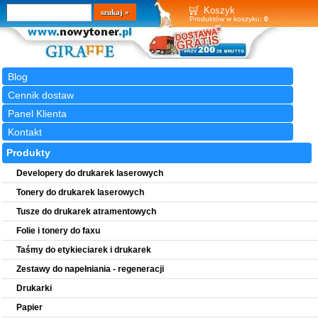
Wyszukiwarka
szukaj
Koszyk
Produktów w koszyku:
0
Blog
Cennik dostaw
Panel Klienta
Kontakt
Produkty
Developery do drukarek laserowych
Tonery do drukarek laserowych
Tusze do drukarek atramentowych
Folie i tonery do faxu
Taśmy do etykieciarek i drukarek
Zestawy do napełniania - regeneracji
Drukarki
Papier