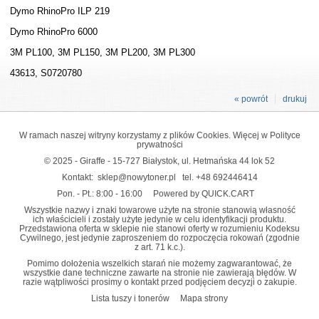
Dymo RhinoPro ILP 219
Dymo RhinoPro 6000
3M PL100, 3M PL150, 3M PL200, 3M PL300
43613, S0720780
« powrót
drukuj
W ramach naszej witryny korzystamy z plików Cookies. Więcej w
Polityce
prywatności
© 2025 - Giraffe - 15-727 Białystok, ul. Hetmańska 44 lok 52
Kontakt:
sklep@nowytoner.pl
tel.
+48 692446414
Pon. - Pt.: 8:00 - 16:00
Powered by QUICK.CART
Wszystkie nazwy i znaki towarowe użyte na stronie stanowią własność
ich właścicieli i zostały użyte jedynie w celu identyfikacji produktu.
Przedstawiona oferta w sklepie nie stanowi oferty w rozumieniu Kodeksu
Cywilnego, jest jedynie zaproszeniem do rozpoczęcia rokowań (zgodnie
z art. 71 k.c.).
Pomimo dołożenia wszelkich starań nie możemy zagwarantować, że
wszystkie dane techniczne zawarte na stronie nie zawierają błędów. W
razie wątpliwości prosimy o kontakt przed podjęciem decyzji o zakupie.
Lista tuszy i tonerów
Mapa strony