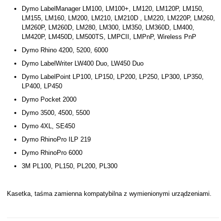
Dymo LabelManager LM100, LM100+, LM120, LM120P, LM150,
LM155, LM160, LM200, LM210, LM210D , LM220, LM220P, LM260,
LM260P, LM260D, LM280, LM300, LM350, LM360D, LM400,
LM420P, LM450D, LM500TS, LMPCII, LMPnP, Wireless PnP
Dymo Rhino 4200, 5200, 6000
Dymo LabelWriter LW400 Duo, LW450 Duo
Dymo LabelPoint LP100, LP150, LP200, LP250, LP300, LP350,
LP400, LP450
Dymo Pocket 2000
Dymo 3500, 4500, 5500
Dymo 4XL, SE450
Dymo RhinoPro ILP 219
Dymo RhinoPro 6000
3M PL100, PL150, PL200, PL300
Kasetka, taśma zamienna kompatybilna z wymienionymi urządzeniami.