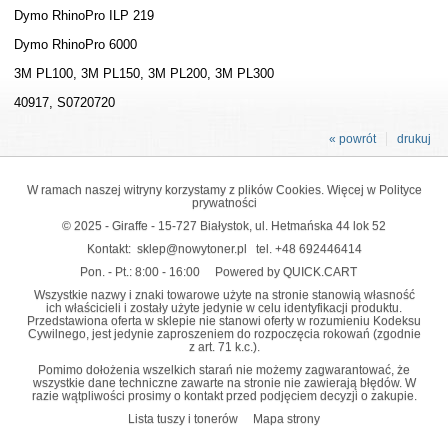
Dymo RhinoPro ILP 219
Dymo RhinoPro 6000
3M PL100, 3M PL150, 3M PL200, 3M PL300
40917, S0720720
« powrót
drukuj
W ramach naszej witryny korzystamy z plików Cookies. Więcej w
Polityce
prywatności
© 2025 - Giraffe - 15-727 Białystok, ul. Hetmańska 44 lok 52
Kontakt:
sklep@nowytoner.pl
tel.
+48 692446414
Pon. - Pt.: 8:00 - 16:00
Powered by QUICK.CART
Wszystkie nazwy i znaki towarowe użyte na stronie stanowią własność
ich właścicieli i zostały użyte jedynie w celu identyfikacji produktu.
Przedstawiona oferta w sklepie nie stanowi oferty w rozumieniu Kodeksu
Cywilnego, jest jedynie zaproszeniem do rozpoczęcia rokowań (zgodnie
z art. 71 k.c.).
Pomimo dołożenia wszelkich starań nie możemy zagwarantować, że
wszystkie dane techniczne zawarte na stronie nie zawierają błędów. W
razie wątpliwości prosimy o kontakt przed podjęciem decyzji o zakupie.
Lista tuszy i tonerów
Mapa strony