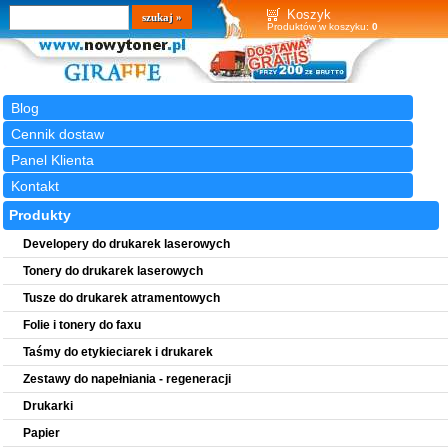
Wyszukiwarka
szukaj
Koszyk
Produktów w koszyku:
0
Blog
Cennik dostaw
Panel Klienta
Kontakt
Produkty
Developery do drukarek laserowych
Tonery do drukarek laserowych
Tusze do drukarek atramentowych
Folie i tonery do faxu
Taśmy do etykieciarek i drukarek
Zestawy do napełniania - regeneracji
Drukarki
Papier