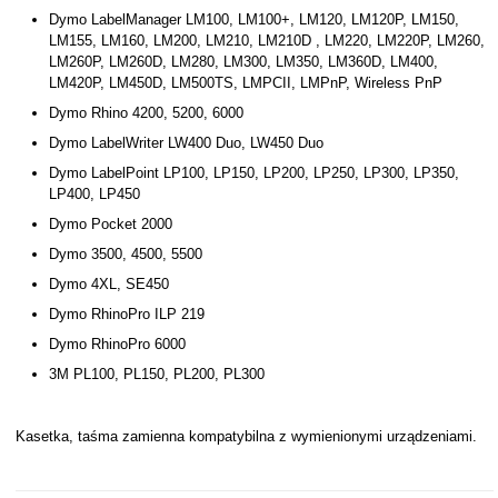
Dymo LabelManager LM100, LM100+, LM120, LM120P, LM150,
LM155, LM160, LM200, LM210, LM210D , LM220, LM220P, LM260,
LM260P, LM260D, LM280, LM300, LM350, LM360D, LM400,
LM420P, LM450D, LM500TS, LMPCII, LMPnP, Wireless PnP
Dymo Rhino 4200, 5200, 6000
Dymo LabelWriter LW400 Duo, LW450 Duo
Dymo LabelPoint LP100, LP150, LP200, LP250, LP300, LP350,
LP400, LP450
Dymo Pocket 2000
Dymo 3500, 4500, 5500
Dymo 4XL, SE450
Dymo RhinoPro ILP 219
Dymo RhinoPro 6000
3M PL100, PL150, PL200, PL300
Kasetka, taśma zamienna kompatybilna z wymienionymi urządzeniami.