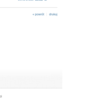
« powrót
drukuj
ci