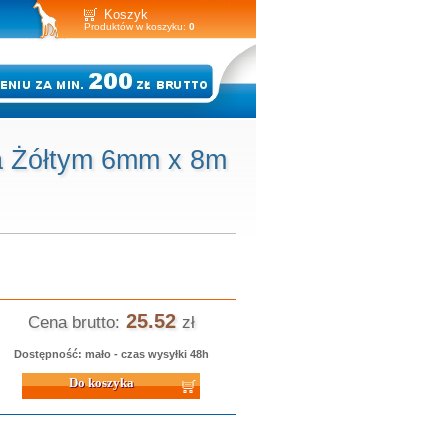
Koszyk
Produktów w koszyku:
0
a Żółtym 6mm x 8m
25.52
Cena brutto:
zł
Dostępność: mało - czas wysyłki 48h
 koszyka