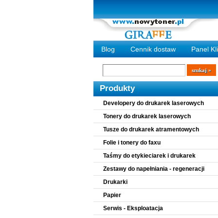
Blog
Cennik dostaw
Panel Kl
Wyszukiwarka
szukaj
Produkty
Developery do drukarek laserowych
Tonery do drukarek laserowych
Tusze do drukarek atramentowych
Folie i tonery do faxu
Taśmy do etykieciarek i drukarek
Zestawy do napełniania - regeneracji
Drukarki
Papier
Serwis - Eksploatacja