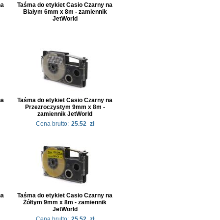
na
Taśma do etykiet Casio Czarny na
Białym 6mm x 8m - zamiennik
JetWorld
na
Taśma do etykiet Casio Czarny na
Przezroczystym 9mm x 8m -
zamiennik JetWorld
Cena brutto:
25.52
zł
na
Taśma do etykiet Casio Czarny na
Żółtym 9mm x 8m - zamiennik
JetWorld
Cena brutto:
25.52
zł