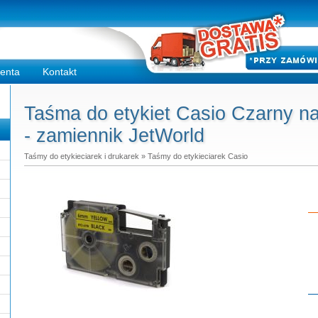
ienta
Kontakt
Taśma do etykiet Casio Czarny n
- zamiennik JetWorld
Taśmy do etykieciarek i drukarek
»
Taśmy do etykieciarek Casio
Do