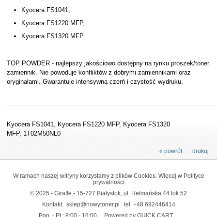
Kyocera FS1041,
Kyocera FS1220 MFP,
Kyocera FS1320 MFP
TOP POWDER - najlepszy jakościowo dostępny na rynku proszek/toner
zamiennik. Nie powoduje konfliktów z dobrymi zamiennikami oraz
oryginałami. Gwarantuje intensywną czerń i czystość wydruku.
Kyocera FS1041, Kyocera FS1220 MFP, Kyocera FS1320
MFP, 1T02M50NL0
« powrót
drukuj
W ramach naszej witryny korzystamy z plików Cookies. Więcej w
Polityce
prywatności
© 2025 - Giraffe - 15-727 Białystok, ul. Hetmańska 44 lok 52
Kontakt:
sklep@nowytoner.pl
tel.
+48 692446414
Pon. - Pt.: 8:00 - 16:00
Powered by QUICK.CART