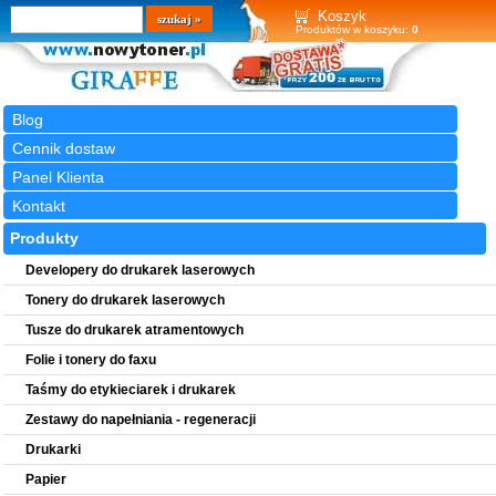
Wyszukiwarka
szukaj
Koszyk
Produktów w koszyku:
0
Blog
Cennik dostaw
Panel Klienta
Kontakt
Produkty
Developery do drukarek laserowych
Tonery do drukarek laserowych
Tusze do drukarek atramentowych
Folie i tonery do faxu
Taśmy do etykieciarek i drukarek
Zestawy do napełniania - regeneracji
Drukarki
Papier