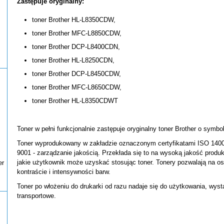
Zastępuje oryginalny:
toner Brother HL-L8350CDW,
toner Brother MFC-L8850CDW,
toner Brother DCP-L8400CDN,
toner Brother HL-L8250CDN,
toner Brother DCP-L8450CDW,
toner Brother MFC-L8650CDW,
toner Brother HL-L8350CDWT
Toner w pełni funkcjonalnie zastępuje oryginalny toner Brother o symb
Toner wyprodukowany w zakładzie oznaczonym certyfikatami ISO 1400
9001 - zarządzanie jakością. Przekłada się to na wysoką jakość pro
jakie użytkownik może uzyskać stosując toner. Tonery pozwalają na o
er
kontraście i intensywności barw.
Toner po włożeniu do drukarki od razu nadaje się do użytkowania, wys
transportowe.