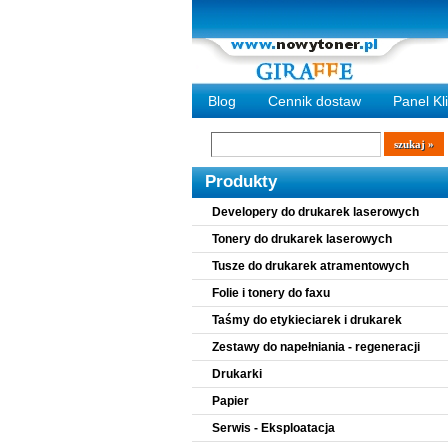
Blog
Cennik dostaw
Panel Kl
Wyszukiwarka
szukaj
Produkty
Developery do drukarek laserowych
Tonery do drukarek laserowych
Tusze do drukarek atramentowych
Folie i tonery do faxu
Taśmy do etykieciarek i drukarek
Zestawy do napełniania - regeneracji
Drukarki
Papier
Serwis - Eksploatacja