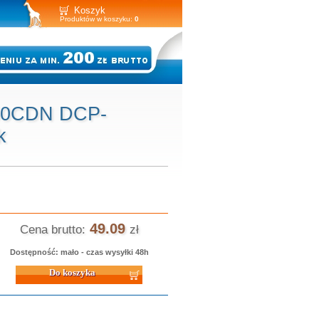
Koszyk
Produktów w koszyku:
0
250CDN DCP-
k
49.09
Cena brutto:
zł
Dostępność: mało - czas wysyłki 48h
 koszyka