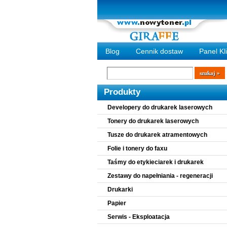
Blog
Cennik dostaw
Panel Kl
Wyszukiwarka
szukaj
Produkty
Developery do drukarek laserowych
Tonery do drukarek laserowych
Tusze do drukarek atramentowych
Folie i tonery do faxu
Taśmy do etykieciarek i drukarek
Zestawy do napełniania - regeneracji
Drukarki
Papier
Serwis - Eksploatacja