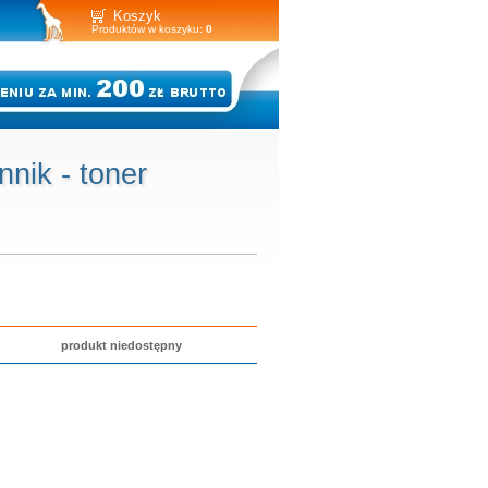
Koszyk
Produktów w koszyku:
0
nik - toner
produkt niedostępny