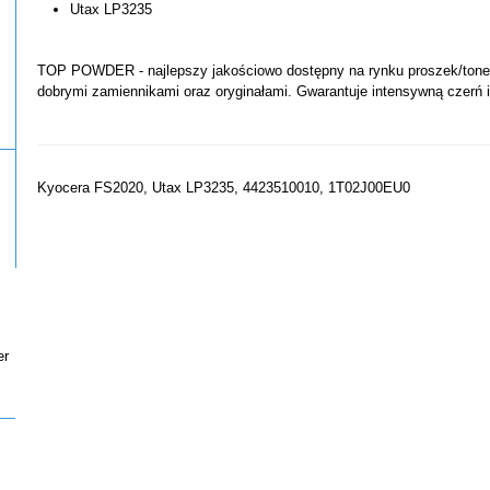
Utax LP3235
TOP POWDER - najlepszy jakościowo dostępny na rynku proszek/toner 
dobrymi zamiennikami oraz oryginałami. Gwarantuje intensywną czerń 
Kyocera FS2020, Utax LP3235, 4423510010, 1T02J00EU0
er