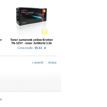
er
Toner zamiennik yellow Brother
TN-325Y - toner JetWorld 3.5k
Cena brutto:
95.53
zł
« powrót
drukuj
ci