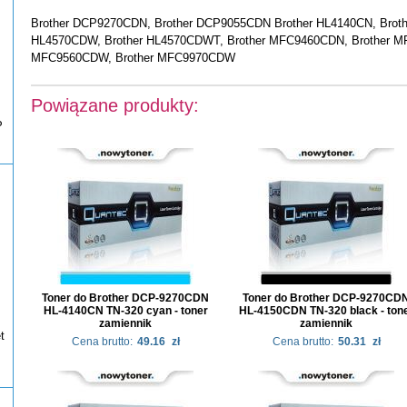
Brother DCP9270CDN, Brother DCP9055CDN Brother HL4140CN, Broth
HL4570CDW, Brother HL4570CDWT, Brother MFC9460CDN, Brother M
MFC9560CDW, Brother MFC9970CDW
Powiązane produkty:
P
Toner do Brother DCP-9270CDN
Toner do Brother DCP-9270CD
HL-4140CN TN-320 cyan - toner
HL-4150CDN TN-320 black - ton
zamiennik
zamiennik
t
Cena brutto:
49.16
zł
Cena brutto:
50.31
zł