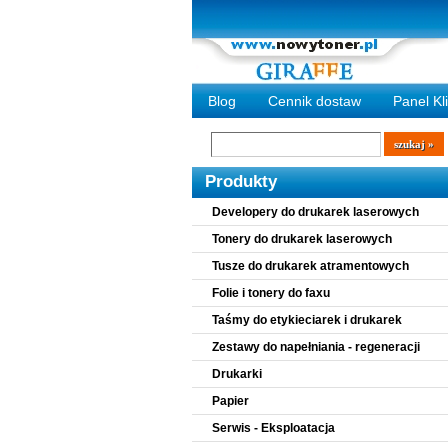
Blog
Cennik dostaw
Panel Kl
Wyszukiwarka
szukaj
Produkty
Developery do drukarek laserowych
Tonery do drukarek laserowych
Tusze do drukarek atramentowych
Folie i tonery do faxu
Taśmy do etykieciarek i drukarek
Zestawy do napełniania - regeneracji
Drukarki
Papier
Serwis - Eksploatacja