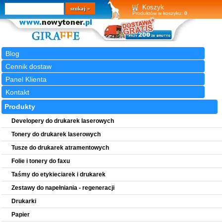
Wyszukiwarka
szukaj
Koszyk
Produktów w koszyku:
0
Blog
Cennik dostaw
Panel Klienta
Kontakt
Produkty
Developery do drukarek laserowych
Tonery do drukarek laserowych
Tusze do drukarek atramentowych
Folie i tonery do faxu
Taśmy do etykieciarek i drukarek
Zestawy do napełniania - regeneracji
Drukarki
Papier