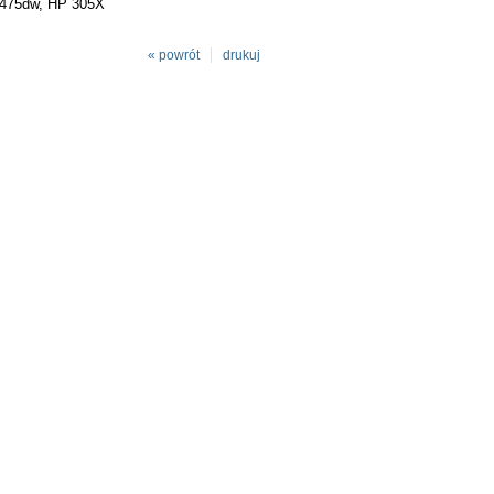
r 475dw, HP 305X
« powrót
drukuj