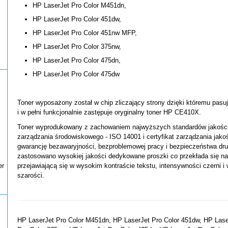
HP LaserJet Pro Color M451dn,
HP LaserJet Pro Color 451dw,
HP LaserJet Pro Color 451nw MFP,
HP LaserJet Pro Color 375nw,
HP LaserJet Pro Color 475dn,
HP LaserJet Pro Color 475dw
Toner wyposażony został w chip zliczający strony dzięki któremu pas
i w pełni funkcjonalnie zastępuje oryginalny toner HP CE410X.
Toner wyprodukowany z zachowaniem najwyższych standardów jakości 
zarządzania środowiskowego - ISO 14001 i certyfikat zarządzania jak
gwarancję bezawaryjności, bezproblemowej pracy i bezpieczeństwa druk
zastosowano wysokiej jakości dedykowane proszki co przekłada się n
er
przejawiającą się w wysokim kontraście tekstu, intensywności czerni i
szarości.
HP LaserJet Pro Color M451dn, HP LaserJet Pro Color 451dw, HP Las