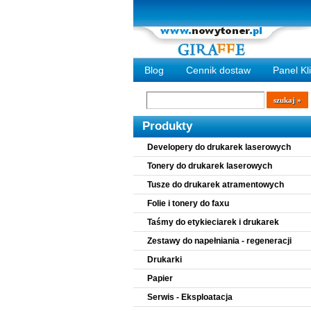
Blog
Cennik dostaw
Panel Kl
Wyszukiwarka
szukaj
Produkty
Developery do drukarek laserowych
Tonery do drukarek laserowych
Tusze do drukarek atramentowych
Folie i tonery do faxu
Taśmy do etykieciarek i drukarek
Zestawy do napełniania - regeneracji
Drukarki
Papier
Serwis - Eksploatacja