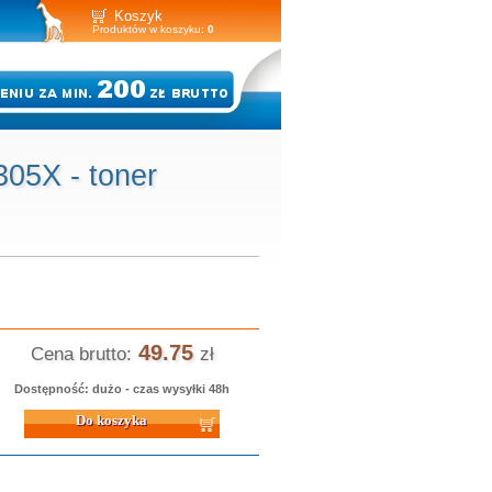
Koszyk
Produktów w koszyku:
0
05X - toner
49.75
Cena brutto:
zł
Dostępność: dużo - czas wysyłki 48h
 koszyka