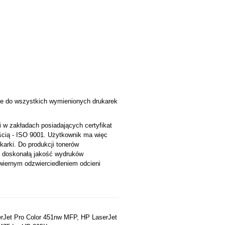
uje do wszystkich wymienionych drukarek
w zakładach posiadających certyfikat
ością - ISO 9001. Użytkownik ma więc
arki. Do produkcji tonerów
a doskonałą jakość wydruków
 wiernym odzwierciedleniem odcieni
erJet Pro Color 451nw MFP, HP LaserJet