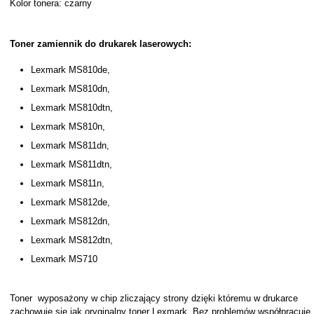
Kolor tonera: czarny
Toner zamiennik do drukarek laserowych:
Lexmark MS810de,
Lexmark MS810dn,
Lexmark MS810dtn,
Lexmark MS810n,
Lexmark MS811dn,
Lexmark MS811dtn,
Lexmark MS811n,
Lexmark MS812de,
Lexmark MS812dn,
Lexmark MS812dtn,
Lexmark MS710
Toner wyposażony w chip zliczający strony dzięki któremu w drukarce
zachowuje się jak oryginalny toner Lexmark. Bez problemów współpracuje