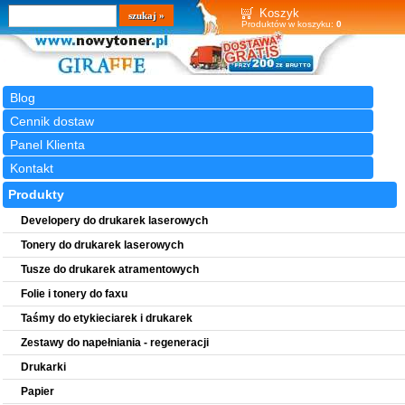
Wyszukiwarka
szukaj
Koszyk
Produktów w koszyku:
0
Blog
Cennik dostaw
Panel Klienta
Kontakt
Produkty
Developery do drukarek laserowych
Tonery do drukarek laserowych
Tusze do drukarek atramentowych
Folie i tonery do faxu
Taśmy do etykieciarek i drukarek
Zestawy do napełniania - regeneracji
Drukarki
Papier