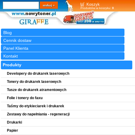
Wyszukiwarka
szukaj
Koszyk
Produktów w koszyku:
0
Blog
Cennik dostaw
Panel Klienta
Kontakt
Produkty
Developery do drukarek laserowych
Tonery do drukarek laserowych
Tusze do drukarek atramentowych
Folie i tonery do faxu
Taśmy do etykieciarek i drukarek
Zestawy do napełniania - regeneracji
Drukarki
Papier