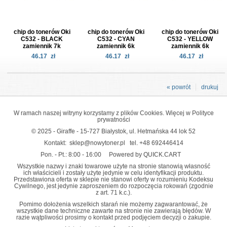
chip do tonerów Oki
chip do tonerów Oki
chip do tonerów Oki
C532 - BLACK
C532 - CYAN
C532 - YELLOW
zamiennik 7k
zamiennik 6k
zamiennik 6k
46.17
zł
46.17
zł
46.17
zł
« powrót
drukuj
W ramach naszej witryny korzystamy z plików Cookies. Więcej w
Polityce
prywatności
© 2025 - Giraffe - 15-727 Białystok, ul. Hetmańska 44 lok 52
Kontakt:
sklep@nowytoner.pl
tel.
+48 692446414
Pon. - Pt.: 8:00 - 16:00
Powered by QUICK.CART
Wszystkie nazwy i znaki towarowe użyte na stronie stanowią własność
ich właścicieli i zostały użyte jedynie w celu identyfikacji produktu.
Przedstawiona oferta w sklepie nie stanowi oferty w rozumieniu Kodeksu
Cywilnego, jest jedynie zaproszeniem do rozpoczęcia rokowań (zgodnie
z art. 71 k.c.).
Pomimo dołożenia wszelkich starań nie możemy zagwarantować, że
wszystkie dane techniczne zawarte na stronie nie zawierają błędów. W
razie wątpliwości prosimy o kontakt przed podjęciem decyzji o zakupie.