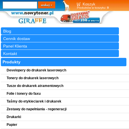
Wyszukiwarka
szukaj
Koszyk
Produktów w koszyku:
0
Blog
Cennik dostaw
Panel Klienta
Kontakt
Produkty
Developery do drukarek laserowych
Tonery do drukarek laserowych
Tusze do drukarek atramentowych
Folie i tonery do faxu
Taśmy do etykieciarek i drukarek
Zestawy do napełniania - regeneracji
Drukarki
Papier