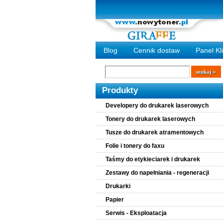
Blog
Cennik dostaw
Panel Kl
Wyszukiwarka
szukaj
Produkty
Developery do drukarek laserowych
Tonery do drukarek laserowych
Tusze do drukarek atramentowych
Folie i tonery do faxu
Taśmy do etykieciarek i drukarek
Zestawy do napełniania - regeneracji
Drukarki
Papier
Serwis - Eksploatacja