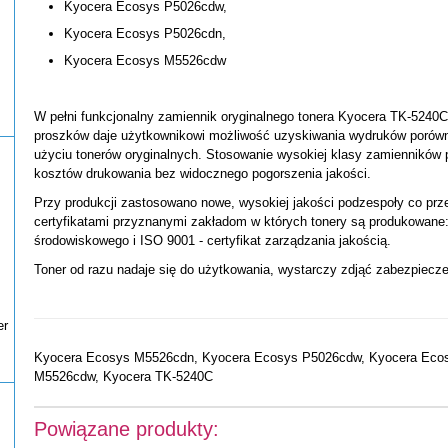
Kyocera Ecosys P5026cdw,
Kyocera Ecosys P5026cdn,
Kyocera Ecosys M5526cdw
W pełni funkcjonalny zamiennik oryginalnego tonera Kyocera TK-524
proszków daje użytkownikowi możliwość uzyskiwania wydruków porów
użyciu tonerów oryginalnych. Stosowanie wysokiej klasy zamienników
kosztów drukowania bez widocznego pogorszenia jakości.
Przy produkcji zastosowano nowe, wysokiej jakości podzespoły co prz
certyfikatami przyznanymi zakładom w których tonery są produkowane: 
środowiskowego i ISO 9001 - certyfikat zarządzania jakością.
Toner od razu nadaje się do użytkowania, wystarczy zdjąć zabezpiecze
er
Kyocera Ecosys M5526cdn, Kyocera Ecosys P5026cdw, Kyocera Eco
M5526cdw, Kyocera TK-5240C
Powiązane produkty: