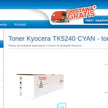
ienta
Kontakt
Toner Kyocera TK5240 CYAN - to
Tonery do drukarek laserowych
»
tonery do drukarek Kyocera
Do