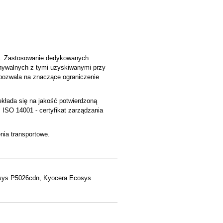
0C. Zastosowanie dedykowanych
nywalnych z tymi uzyskiwanymi przy
 pozwala na znaczące ograniczenie
ekłada się na jakość potwierdzoną
ISO 14001 - certyfikat zarządzania
nia transportowe.
sys P5026cdn, Kyocera Ecosys