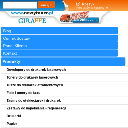
Wyszukiwarka
szukaj
Koszyk
Produktów w koszyku:
0
Blog
Cennik dostaw
Panel Klienta
Kontakt
Produkty
Developery do drukarek laserowych
Tonery do drukarek laserowych
Tusze do drukarek atramentowych
Folie i tonery do faxu
Taśmy do etykieciarek i drukarek
Zestawy do napełniania - regeneracji
Drukarki
Papier