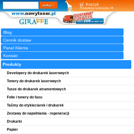
Wyszukiwarka
szukaj
Koszyk
Produktów w koszyku:
0
Blog
Cennik dostaw
Panel Klienta
Kontakt
Produkty
Developery do drukarek laserowych
Tonery do drukarek laserowych
Tusze do drukarek atramentowych
Folie i tonery do faxu
Taśmy do etykieciarek i drukarek
Zestawy do napełniania - regeneracji
Drukarki
Papier