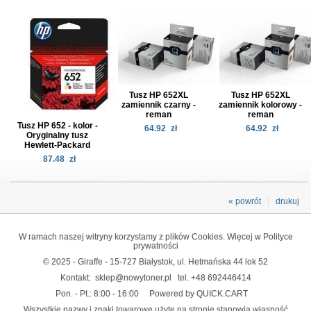
Tusz HP 652XL
Tusz HP 652XL
zamiennik czarny -
zamiennik kolorowy -
reman
reman
Tusz HP 652 - kolor -
64.92
zł
64.92
zł
Oryginalny tusz
Hewlett-Packard
87.48
zł
« powrót
drukuj
W ramach naszej witryny korzystamy z plików Cookies. Więcej w
Polityce
prywatności
© 2025 - Giraffe - 15-727 Białystok, ul. Hetmańska 44 lok 52
Kontakt:
sklep@nowytoner.pl
tel.
+48 692446414
Pon. - Pt.: 8:00 - 16:00
Powered by QUICK.CART
Wszystkie nazwy i znaki towarowe użyte na stronie stanowią własność