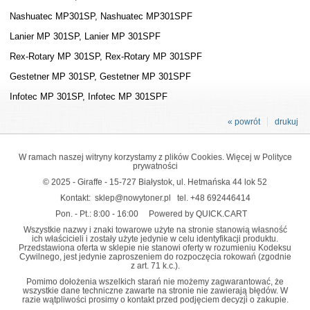
Nashuatec MP301SP, Nashuatec MP301SPF
Lanier MP 301SP, Lanier MP 301SPF
Rex-Rotary MP 301SP, Rex-Rotary MP 301SPF
Gestetner MP 301SP, Gestetner MP 301SPF
Infotec MP 301SP, Infotec MP 301SPF
« powrót
drukuj
W ramach naszej witryny korzystamy z plików Cookies. Więcej w
Polityce
prywatności
© 2025 - Giraffe - 15-727 Białystok, ul. Hetmańska 44 lok 52
Kontakt:
sklep@nowytoner.pl
tel.
+48 692446414
Pon. - Pt.: 8:00 - 16:00
Powered by QUICK.CART
Wszystkie nazwy i znaki towarowe użyte na stronie stanowią własność
ich właścicieli i zostały użyte jedynie w celu identyfikacji produktu.
Przedstawiona oferta w sklepie nie stanowi oferty w rozumieniu Kodeksu
Cywilnego, jest jedynie zaproszeniem do rozpoczęcia rokowań (zgodnie
z art. 71 k.c.).
Pomimo dołożenia wszelkich starań nie możemy zagwarantować, że
wszystkie dane techniczne zawarte na stronie nie zawierają błędów. W
razie wątpliwości prosimy o kontakt przed podjęciem decyzji o zakupie.