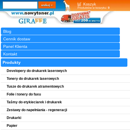
Wyszukiwarka
szukaj
Koszyk
Produktów w koszyku:
0
Blog
Cennik dostaw
Panel Klienta
Kontakt
Produkty
Developery do drukarek laserowych
Tonery do drukarek laserowych
Tusze do drukarek atramentowych
Folie i tonery do faxu
Taśmy do etykieciarek i drukarek
Zestawy do napełniania - regeneracji
Drukarki
Papier