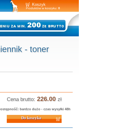
Koszyk
Produktów w koszyku:
0
ennik - toner
226.00
Cena brutto:
zł
ostępność: bardzo dużo - czas wysyłki 48h
 koszyka