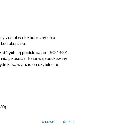
ny został w elektroniczny chip
 kserokopiarkę.
w których są produkowane: ISO 14001
zania jakością). Toner wyprodukowany
ruki są wyraziste i czytelne, o
80)
« powrót
drukuj