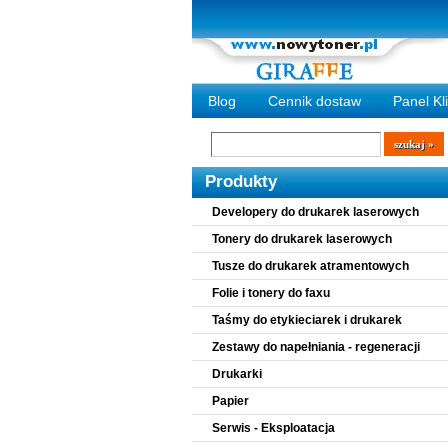
Blog
Cennik dostaw
Panel Kl
Wyszukiwarka
szukaj
Produkty
Developery do drukarek laserowych
Tonery do drukarek laserowych
Tusze do drukarek atramentowych
Folie i tonery do faxu
Taśmy do etykieciarek i drukarek
Zestawy do napełniania - regeneracji
Drukarki
Papier
Serwis - Eksploatacja