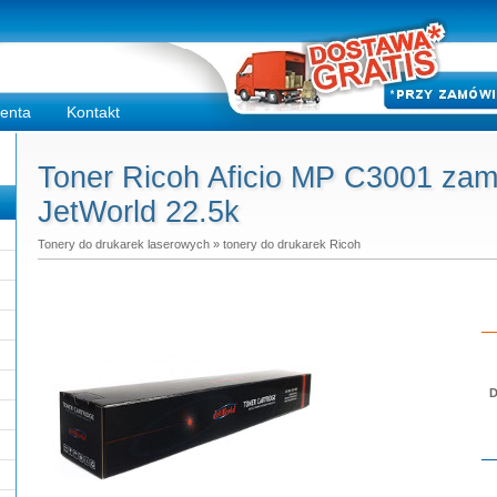
ienta
Kontakt
Toner Ricoh Aficio MP C3001 zami
JetWorld 22.5k
Tonery do drukarek laserowych
»
tonery do drukarek Ricoh
D
Do