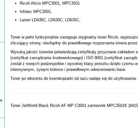
Ricoh Aficio MPC3001, MPC3501
Infotec MPC3001,
Lanier LD435C, LD630C, LD635C,
Toner w pełni funkcjonalnie zastępuje oryginalny toner Ricoh, wyposażo
zliczający strony, niezbędny do prawidłowego rozpoznania tonera przez
Wysoką jakość tonerów potwierdzają certyfikaty przyznane zakładom 
(certyfikat zarządzania środowiskowego) i ISO 9001 (certyfikat zarząd
został z nowych podzespołów i wysokiej klasy proszku dzięki czemu wyd
intensywnym, żywym kolorze i prawidłowym odwzorowaniu barw.
Toner po włożeniu do kserokopiarki od razu nadaje się do użytkowania.
er
Toner JetWorld Black Ricoh AF MP C3001 zamiennik MPC3501K (8415