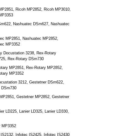
MP2851, Ricoh MP2852, Ricoh MP3010,
 MP3353
DSm622, Nashuatec DSm627, Nashuatec
tec MP2851, Nashuatec MP2852,
tec MP3352
y Docustation 3238, Rex-Rotary
725, Rex-Rotary DSm730
otary MP2851, Rex-Rotary MP2852,
otary MP3352
Docustation 3212, Gestetner DSm622,
er DSm730
 MP2851, Gestetner MP2852, Gestetner
nier LD225, Lanier LD325, Lanier LD330,
er MP3352
c IS2132, Infotec IS2425, Infotec IS2430