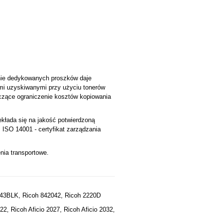
anie dedykowanych proszków daje
i uzyskiwanymi przy użyciu tonerów
czące ograniczenie kosztów kopiowania
ekłada się na jakość potwierdzoną
ISO 14001 - certyfikat zarządzania
nia transportowe.
T43BLK, Ricoh 842042, Ricoh 2220D
022, Ricoh Aficio 2027, Ricoh Aficio 2032,