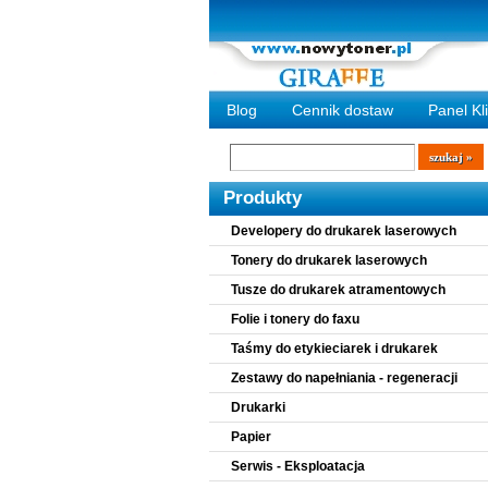
Blog
Cennik dostaw
Panel Kl
Wyszukiwarka
szukaj
Produkty
Developery do drukarek laserowych
Tonery do drukarek laserowych
Tusze do drukarek atramentowych
Folie i tonery do faxu
Taśmy do etykieciarek i drukarek
Zestawy do napełniania - regeneracji
Drukarki
Papier
Serwis - Eksploatacja