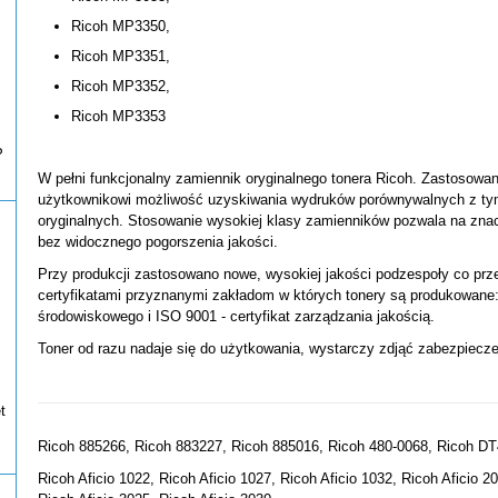
Ricoh MP3350,
Ricoh MP3351,
Ricoh MP3352,
Ricoh MP3353
P
W pełni funkcjonalny zamiennik oryginalnego tonera Ricoh. Zastosow
użytkownikowi możliwość uzyskiwania wydruków porównywalnych z tym
oryginalnych. Stosowanie wysokiej klasy zamienników pozwala na zna
bez widocznego pogorszenia jakości.
Przy produkcji zastosowano nowe, wysokiej jakości podzespoły co prz
certyfikatami przyznanymi zakładom w których tonery są produkowane: 
środowiskowego i ISO 9001 - certyfikat zarządzania jakością.
Toner od razu nadaje się do użytkowania, wystarczy zdjąć zabezpiecze
t
Ricoh 885266, Ricoh 883227, Ricoh 885016, Ricoh 480-0068, Ricoh D
Ricoh Aficio 1022, Ricoh Aficio 1027, Ricoh Aficio 1032, Ricoh Aficio 2