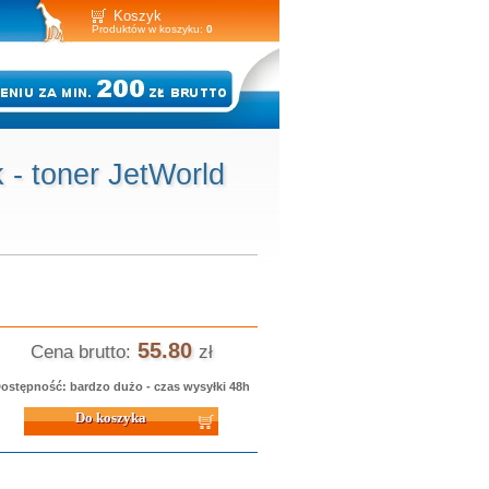
Koszyk
Produktów w koszyku:
0
 - toner JetWorld
55.80
Cena brutto:
zł
ostępność: bardzo dużo - czas wysyłki 48h
 koszyka