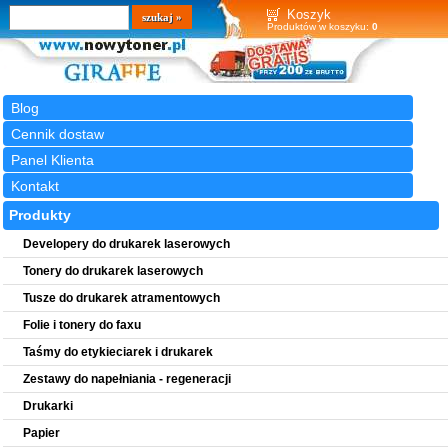
Wyszukiwarka
szukaj
Koszyk
Produktów w koszyku:
0
Blog
Cennik dostaw
Panel Klienta
Kontakt
Produkty
Developery do drukarek laserowych
Tonery do drukarek laserowych
Tusze do drukarek atramentowych
Folie i tonery do faxu
Taśmy do etykieciarek i drukarek
Zestawy do napełniania - regeneracji
Drukarki
Papier