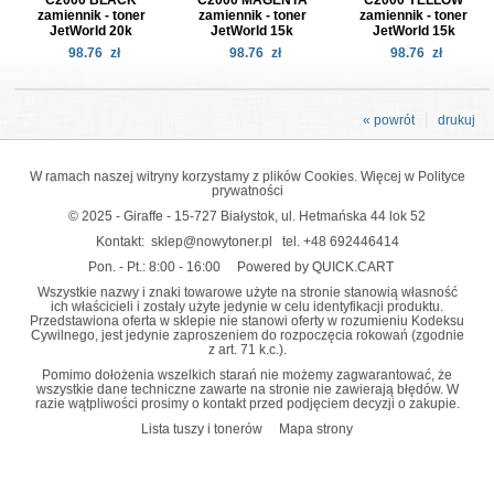
zamiennik - toner
zamiennik - toner
zamiennik - toner
JetWorld 20k
JetWorld 15k
JetWorld 15k
98.76
zł
98.76
zł
98.76
zł
« powrót
drukuj
W ramach naszej witryny korzystamy z plików Cookies. Więcej w
Polityce
prywatności
© 2025 - Giraffe - 15-727 Białystok, ul. Hetmańska 44 lok 52
Kontakt:
sklep@nowytoner.pl
tel.
+48 692446414
Pon. - Pt.: 8:00 - 16:00
Powered by QUICK.CART
Wszystkie nazwy i znaki towarowe użyte na stronie stanowią własność
ich właścicieli i zostały użyte jedynie w celu identyfikacji produktu.
Przedstawiona oferta w sklepie nie stanowi oferty w rozumieniu Kodeksu
Cywilnego, jest jedynie zaproszeniem do rozpoczęcia rokowań (zgodnie
z art. 71 k.c.).
Pomimo dołożenia wszelkich starań nie możemy zagwarantować, że
wszystkie dane techniczne zawarte na stronie nie zawierają błędów. W
razie wątpliwości prosimy o kontakt przed podjęciem decyzji o zakupie.
Lista tuszy i tonerów
Mapa strony