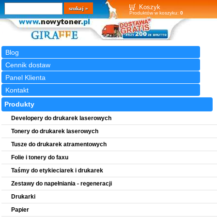
Wyszukiwarka
szukaj
Koszyk
Produktów w koszyku:
0
Blog
Cennik dostaw
Panel Klienta
Kontakt
Produkty
Developery do drukarek laserowych
Tonery do drukarek laserowych
Tusze do drukarek atramentowych
Folie i tonery do faxu
Taśmy do etykieciarek i drukarek
Zestawy do napełniania - regeneracji
Drukarki
Papier