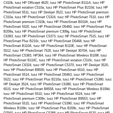
C410b, tusz HP Officejet 4620, tusz HP PhotoSmart B111A, tusz HP
PhotoSmart estation C510a, tusz HP PhotoSmart Plus B210d, tusz HP
PhotoSmart 5511, tusz HP Deskjet 3522, tusz HP PhotoSmart premium
C310a, tusz HP PhotoSmart C5324, tusz HP PhotoSmart 7510, tusz HP
PhotoSmart premium C310b, tusz HP PhotoSmart B010A, tusz HP
PhotoSmart 5520, tusz HP PhotoSmart D5460, tusz HP PhotoSmart Plus
B209a, tusz HP PhotoSmart premium C309g, tusz HP PhotoSmart
C6383, tusz HP PhotoSmart C5373, tusz HP PhotoSmart 7515, tusz HP
PhotoSmart Plus B210c, tusz HP PhotoSmart D5468, tusz HP
PhotoSmart B110A, tusz HP PhotoSmart B110E, tusz HP PhotoSmart
5512, tusz HP PhotoSmart 7520, tusz HP Deskjet 3070A, tusz HP
PhotoSmart C5383, HP364, tusz HP PhotoSmart Wireless B109f, tusz
HP PhotoSmart B110C, tusz HP PhotoSmart estation C510c, tusz HP
PhotoSmart C6324, tusz HP PhotoSmart C5370, tusz HP Deskjet 3520,
tusz HP PhotoSmart B8550, tusz HP PhotoSmart 6510, tusz HP
PhotoSmart 5514, tusz HP PhotoSmart D5463, tusz HP PhotoSmart
5522, tusz HP PhotoSmart Plus B210a, tusz HP PhotoSmart C5380, tusz
HP Deskjet 3524, tusz HP PhotoSmart C6380, tusz HP PhotoSmart
6515, tusz HP PhotoSmart B8558, tusz HP PhotoSmart Wireless B109d,
tusz HP PhotoSmart 5510, tusz HP PhotoSmart 5524, tusz HP
PhotoSmart premium C309n, tusz HP PhotoSmart B8553, tusz HP
PhotoSmart 5515, tusz HP PhotoSmart C5390, tusz HP PhotoSmart
Wireless B109n, tusz HP PhotoSmart Plus B209c, tusz HP PhotoSmart
D7560, tusz HP PhotoSmart C5388, tusz HP PhotoSmart 6520, tusz HP