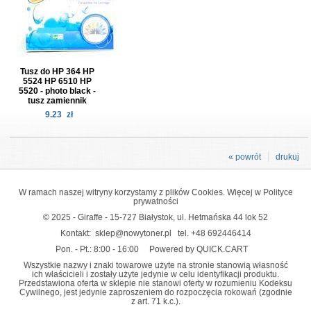
Tusz do HP 364 HP
5524 HP 6510 HP
5520 - photo black -
tusz zamiennik
9.23
zł
« powrót
drukuj
W ramach naszej witryny korzystamy z plików Cookies. Więcej w
Polityce
prywatności
© 2025 - Giraffe - 15-727 Białystok, ul. Hetmańska 44 lok 52
Kontakt:
sklep@nowytoner.pl
tel.
+48 692446414
Pon. - Pt.: 8:00 - 16:00
Powered by QUICK.CART
Wszystkie nazwy i znaki towarowe użyte na stronie stanowią własność
ich właścicieli i zostały użyte jedynie w celu identyfikacji produktu.
Przedstawiona oferta w sklepie nie stanowi oferty w rozumieniu Kodeksu
Cywilnego, jest jedynie zaproszeniem do rozpoczęcia rokowań (zgodnie
z art. 71 k.c.).