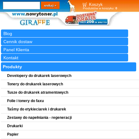
Wyszukiwarka
szukaj
Koszyk
Produktów w koszyku:
0
Blog
Cennik dostaw
Panel Klienta
Kontakt
Produkty
Developery do drukarek laserowych
Tonery do drukarek laserowych
Tusze do drukarek atramentowych
Folie i tonery do faxu
Taśmy do etykieciarek i drukarek
Zestawy do napełniania - regeneracji
Drukarki
Papier