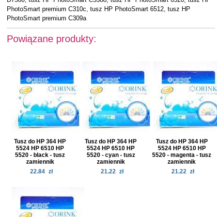
PhotoSmart premium C310c, tusz HP PhotoSmart 6512, tusz HP
PhotoSmart premium C309a
Powiązane produkty:
Tusz do HP 364 HP
Tusz do HP 364 HP
Tusz do HP 364 HP
5524 HP 6510 HP
5524 HP 6510 HP
5524 HP 6510 HP
5520 - black - tusz
5520 - cyan - tusz
5520 - magenta - tusz
zamiennik
zamiennik
zamiennik
22.84
zł
21.22
zł
21.22
zł