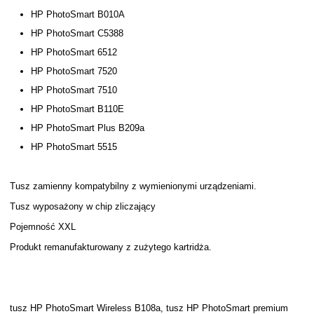
HP PhotoSmart B010A
HP PhotoSmart C5388
HP PhotoSmart 6512
HP PhotoSmart 7520
HP PhotoSmart 7510
HP PhotoSmart B110E
HP PhotoSmart Plus B209a
HP PhotoSmart 5515
Tusz zamienny kompatybilny z wymienionymi urządzeniami.
Tusz wyposażony w chip zliczający
Pojemność XXL
Produkt remanufakturowany z zużytego kartridża.
tusz HP PhotoSmart Wireless B108a, tusz HP PhotoSmart premium