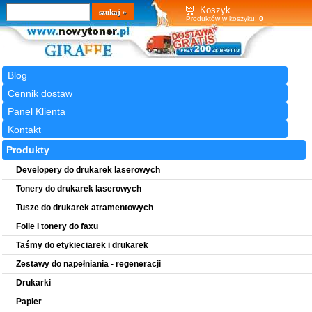
Wyszukiwarka
szukaj
Koszyk
Produktów w koszyku:
0
Blog
Cennik dostaw
Panel Klienta
Kontakt
Produkty
Developery do drukarek laserowych
Tonery do drukarek laserowych
Tusze do drukarek atramentowych
Folie i tonery do faxu
Taśmy do etykieciarek i drukarek
Zestawy do napełniania - regeneracji
Drukarki
Papier