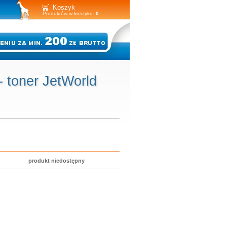
Koszyk
Produktów w koszyku:
0
 toner JetWorld
produkt niedostępny