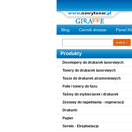
Blog
Cennik dostaw
Panel Kl
Wyszukiwarka
szukaj
Produkty
Developery do drukarek laserowych
Tonery do drukarek laserowych
Tusze do drukarek atramentowych
Folie i tonery do faxu
Taśmy do etykieciarek i drukarek
Zestawy do napełniania - regeneracji
Drukarki
Papier
Serwis - Eksploatacja