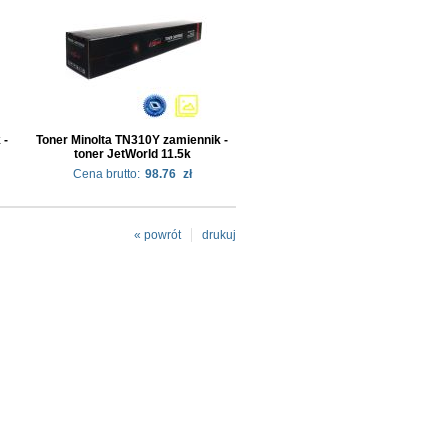
 -
Toner Minolta TN310Y zamiennik -
toner JetWorld 11.5k
Cena brutto:
98.76
zł
« powrót
drukuj