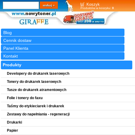
Wyszukiwarka
szukaj
Koszyk
Produktów w koszyku:
0
Blog
Cennik dostaw
Panel Klienta
Kontakt
Produkty
Developery do drukarek laserowych
Tonery do drukarek laserowych
Tusze do drukarek atramentowych
Folie i tonery do faxu
Taśmy do etykieciarek i drukarek
Zestawy do napełniania - regeneracji
Drukarki
Papier