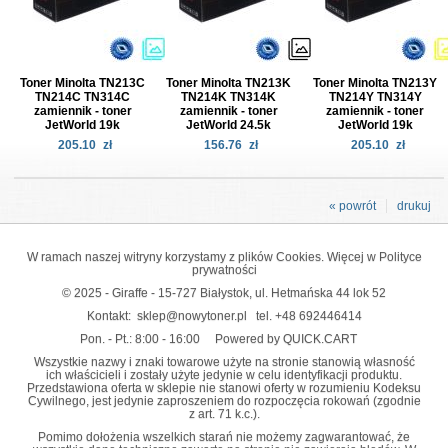
Toner Minolta TN213C
Toner Minolta TN213K
Toner Minolta TN213Y
TN214C TN314C
TN214K TN314K
TN214Y TN314Y
zamiennik - toner
zamiennik - toner
zamiennik - toner
JetWorld 19k
JetWorld 24.5k
JetWorld 19k
205.10
zł
156.76
zł
205.10
zł
« powrót
drukuj
W ramach naszej witryny korzystamy z plików Cookies. Więcej w
Polityce
prywatności
© 2025 - Giraffe - 15-727 Białystok, ul. Hetmańska 44 lok 52
Kontakt:
sklep@nowytoner.pl
tel.
+48 692446414
Pon. - Pt.: 8:00 - 16:00
Powered by QUICK.CART
Wszystkie nazwy i znaki towarowe użyte na stronie stanowią własność
ich właścicieli i zostały użyte jedynie w celu identyfikacji produktu.
Przedstawiona oferta w sklepie nie stanowi oferty w rozumieniu Kodeksu
Cywilnego, jest jedynie zaproszeniem do rozpoczęcia rokowań (zgodnie
z art. 71 k.c.).
Pomimo dołożenia wszelkich starań nie możemy zagwarantować, że