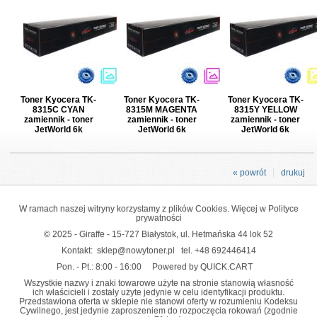
Toner Kyocera TK-
Toner Kyocera TK-
Toner Kyocera TK-
8315C CYAN
8315M MAGENTA
8315Y YELLOW
zamiennik - toner
zamiennik - toner
zamiennik - toner
JetWorld 6k
JetWorld 6k
JetWorld 6k
« powrót
drukuj
W ramach naszej witryny korzystamy z plików Cookies. Więcej w
Polityce
prywatności
© 2025 - Giraffe - 15-727 Białystok, ul. Hetmańska 44 lok 52
Kontakt:
sklep@nowytoner.pl
tel.
+48 692446414
Pon. - Pt.: 8:00 - 16:00
Powered by QUICK.CART
Wszystkie nazwy i znaki towarowe użyte na stronie stanowią własność
ich właścicieli i zostały użyte jedynie w celu identyfikacji produktu.
Przedstawiona oferta w sklepie nie stanowi oferty w rozumieniu Kodeksu
Cywilnego, jest jedynie zaproszeniem do rozpoczęcia rokowań (zgodnie