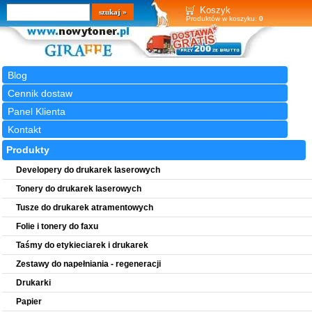
Wyszukiwarka
szukaj
Koszyk
Produktów w koszyku:
0
Blog
Cennik dostaw
Panel Klienta
Kontakt
Produkty
Developery do drukarek laserowych
Tonery do drukarek laserowych
Tusze do drukarek atramentowych
Folie i tonery do faxu
Taśmy do etykieciarek i drukarek
Zestawy do napełniania - regeneracji
Drukarki
Papier