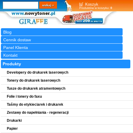
Wyszukiwarka
szukaj
Koszyk
Produktów w koszyku:
0
Blog
Cennik dostaw
Panel Klienta
Kontakt
Produkty
Developery do drukarek laserowych
Tonery do drukarek laserowych
Tusze do drukarek atramentowych
Folie i tonery do faxu
Taśmy do etykieciarek i drukarek
Zestawy do napełniania - regeneracji
Drukarki
Papier