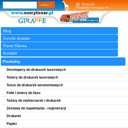
Wyszukiwarka
szukaj
Koszyk
Produktów w koszyku:
0
Blog
Cennik dostaw
Panel Klienta
Kontakt
Produkty
Developery do drukarek laserowych
Tonery do drukarek laserowych
Tusze do drukarek atramentowych
Folie i tonery do faxu
Taśmy do etykieciarek i drukarek
Zestawy do napełniania - regeneracji
Drukarki
Papier