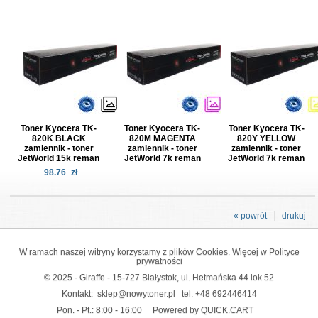
Toner Kyocera TK-
Toner Kyocera TK-
Toner Kyocera TK-
820K BLACK
820M MAGENTA
820Y YELLOW
zamiennik - toner
zamiennik - toner
zamiennik - toner
JetWorld 15k reman
JetWorld 7k reman
JetWorld 7k reman
98.76
zł
« powrót
drukuj
W ramach naszej witryny korzystamy z plików Cookies. Więcej w
Polityce
prywatności
© 2025 - Giraffe - 15-727 Białystok, ul. Hetmańska 44 lok 52
Kontakt:
sklep@nowytoner.pl
tel.
+48 692446414
Pon. - Pt.: 8:00 - 16:00
Powered by QUICK.CART