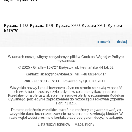
Kyocera 1800, Kyocera 1801, Kyocera 2200, Kyocera 2201, Kyocera
KM2070
« powrót
drukuj
W ramach naszej witryny korzystamy z plików Cookies. Więcej w
Polityce
prywatności
© 2025 - Giraffe - 15-727 Białystok, ul. Hetmańska 44 lok 52
Kontakt:
sklep@nowytoner.pl
tel.
+48 692446414
Pon. - Pt.: 8:00 - 16:00
Powered by QUICK.CART
Wszystkie nazwy i znaki towarowe użyte na stronie stanowią własność
ich właścicieli i zostały użyte jedynie w celu identyfikacji produktu.
Przedstawiona oferta w sklepie nie stanowi oferty w rozumieniu Kodeksu
Cywilnego, jest jedynie zaproszeniem do rozpoczęcia rokowań (zgodnie
z art. 71 k.c.).
Pomimo dołożenia wszelkich starań nie możemy zagwarantować, że
wszystkie dane techniczne zawarte na stronie nie zawierają błędów. W
razie wątpliwości prosimy o kontakt przed podjęciem decyzji o zakupie.
Lista tuszy i tonerów
Mapa strony