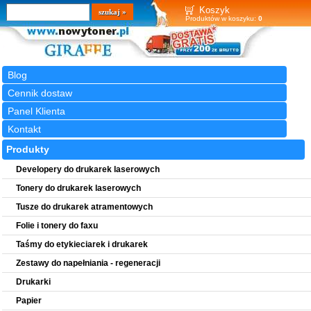
Wyszukiwarka
szukaj
Koszyk
Produktów w koszyku:
0
Blog
Cennik dostaw
Panel Klienta
Kontakt
Produkty
Developery do drukarek laserowych
Tonery do drukarek laserowych
Tusze do drukarek atramentowych
Folie i tonery do faxu
Taśmy do etykieciarek i drukarek
Zestawy do napełniania - regeneracji
Drukarki
Papier