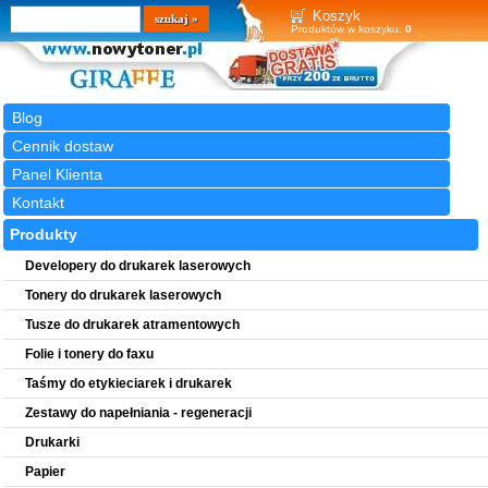
Wyszukiwarka
szukaj
Koszyk
Produktów w koszyku:
0
Blog
Cennik dostaw
Panel Klienta
Kontakt
Produkty
Developery do drukarek laserowych
Tonery do drukarek laserowych
Tusze do drukarek atramentowych
Folie i tonery do faxu
Taśmy do etykieciarek i drukarek
Zestawy do napełniania - regeneracji
Drukarki
Papier