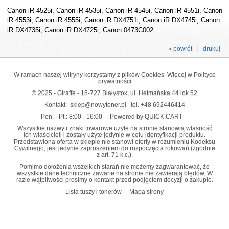
Canon iR 4525i, Canon iR 4535i, Canon iR 4545i, Canon iR 4551i, Canon
iR 4553i, Canon iR 4555i, Canon iR DX4751i, Canon iR DX4745i, Canon
iR DX4735i, Canon iR DX4725i, Canon 0473C002
« powrót
drukuj
W ramach naszej witryny korzystamy z plików Cookies. Więcej w
Polityce
prywatności
© 2025 - Giraffe - 15-727 Białystok, ul. Hetmańska 44 lok 52
Kontakt:
sklep@nowytoner.pl
tel.
+48 692446414
Pon. - Pt.: 8:00 - 16:00
Powered by QUICK.CART
Wszystkie nazwy i znaki towarowe użyte na stronie stanowią własność
ich właścicieli i zostały użyte jedynie w celu identyfikacji produktu.
Przedstawiona oferta w sklepie nie stanowi oferty w rozumieniu Kodeksu
Cywilnego, jest jedynie zaproszeniem do rozpoczęcia rokowań (zgodnie
z art. 71 k.c.).
Pomimo dołożenia wszelkich starań nie możemy zagwarantować, że
wszystkie dane techniczne zawarte na stronie nie zawierają błędów. W
razie wątpliwości prosimy o kontakt przed podjęciem decyzji o zakupie.
Lista tuszy i tonerów
Mapa strony