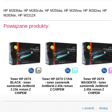
HP M283fdw, HP M283cdw, HP M255dw, HP M255nw, HP M282nw, HP
M283fdn, HP W2212X
Powiązane produkty:
Toner HP 207X
Toner HP 207X CYAN
Toner HP 207X
BLACK - toner
- toner zamiennik
MAGENTA - toner
zamiennik JetWorld
JetWorld 2.45k reman
zamiennik JetWorld
3.15k reman Z
Z CHIPEM
2.45k reman Z
CHIPEM
CHIPEM
« powrót
drukuj