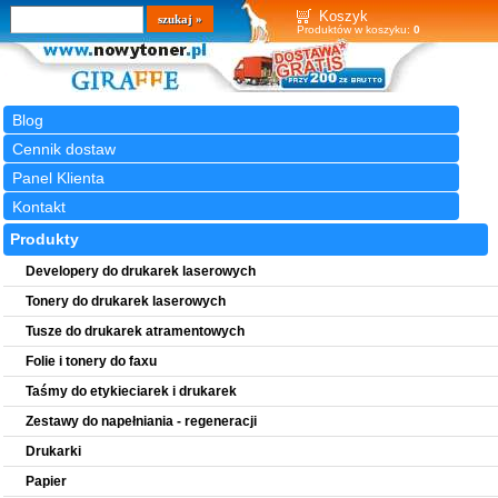
Wyszukiwarka
szukaj
Koszyk
Produktów w koszyku:
0
Blog
Cennik dostaw
Panel Klienta
Kontakt
Produkty
Developery do drukarek laserowych
Tonery do drukarek laserowych
Tusze do drukarek atramentowych
Folie i tonery do faxu
Taśmy do etykieciarek i drukarek
Zestawy do napełniania - regeneracji
Drukarki
Papier