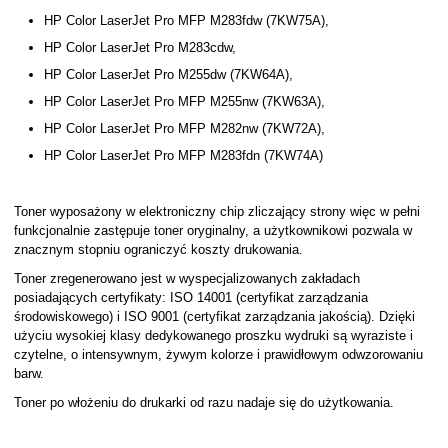
HP Color LaserJet Pro MFP M283fdw (7KW75A),
HP Color LaserJet Pro M283cdw,
HP Color LaserJet Pro M255dw (7KW64A),
HP Color LaserJet Pro MFP M255nw (7KW63A),
HP Color LaserJet Pro MFP M282nw (7KW72A),
HP Color LaserJet Pro MFP M283fdn (7KW74A)
Toner wyposażony w elektroniczny chip zliczający strony więc w pełni
funkcjonalnie zastępuje toner oryginalny, a użytkownikowi pozwala w
znacznym stopniu ograniczyć koszty drukowania.
Toner zregenerowano jest w wyspecjalizowanych zakładach
posiadających certyfikaty: ISO 14001 (certyfikat zarządzania
środowiskowego) i ISO 9001 (certyfikat zarządzania jakością). Dzięki
użyciu wysokiej klasy dedykowanego proszku wydruki są wyraziste i
czytelne, o intensywnym, żywym kolorze i prawidłowym odwzorowaniu
barw.
Toner po włożeniu do drukarki od razu nadaje się do użytkowania.