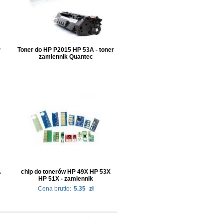
P
Toner do HP P2015 HP 53A - toner
zamiennik Quantec
A
chip do tonerów HP 49X HP 53X
HP 51X - zamiennik
Cena brutto:
5.35
zł