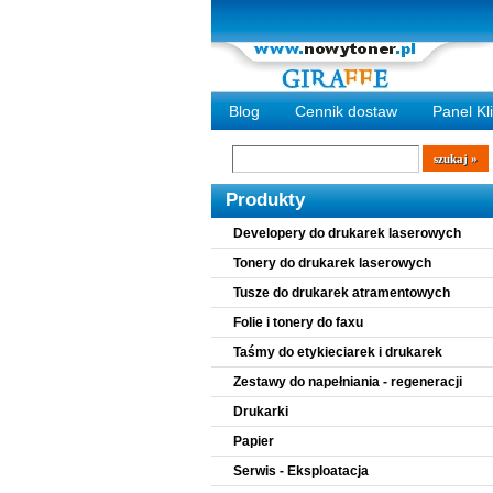
Blog
Cennik dostaw
Panel Kl
Wyszukiwarka
szukaj
Produkty
Developery do drukarek laserowych
Tonery do drukarek laserowych
Tusze do drukarek atramentowych
Folie i tonery do faxu
Taśmy do etykieciarek i drukarek
Zestawy do napełniania - regeneracji
Drukarki
Papier
Serwis - Eksploatacja