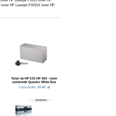
toner HP Laserjet P2015 toner HP
 toner HP Laserjet P2015X toner HP
r
Toner do HP 53X HP 49X - toner
zamiennik Quantec White Box
Cena brutto:
47.47
zł