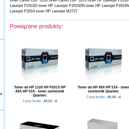
toner Canon LBP 3310 toner Canon LBP 3370 toner HP Laserjet P2010 
Laserjet P2015D toner HP Laserjet P2015DN toner HP Laserjet P2015N
Laserjet P2014 toner HP Laserjet M2727
Powiązane produkty:
Toner do HP 1320 HP P2015 HP
Toner do HP 49X HP 53X - tone
49A HP 53A - toner zamiennik
zamiennik Quantec
er
Quantec
Cena brutto:
49.44
zł
Cena brutto:
48.52
zł