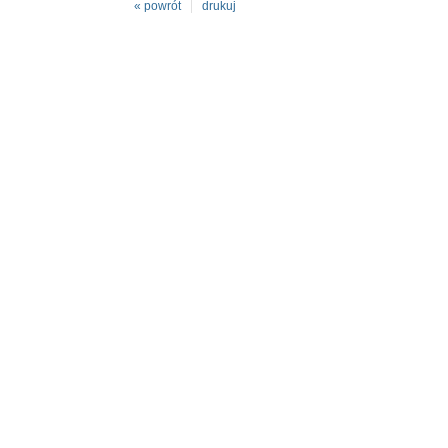
« powrót
drukuj