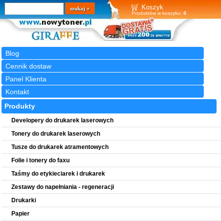
Wyszukiwarka
szukaj
Koszyk
Produktów w koszyku:
0
Blog
Cennik dostaw
Panel Klienta
Kontakt
Produkty
Developery do drukarek laserowych
Tonery do drukarek laserowych
Tusze do drukarek atramentowych
Folie i tonery do faxu
Taśmy do etykieciarek i drukarek
Zestawy do napełniania - regeneracji
Drukarki
Papier