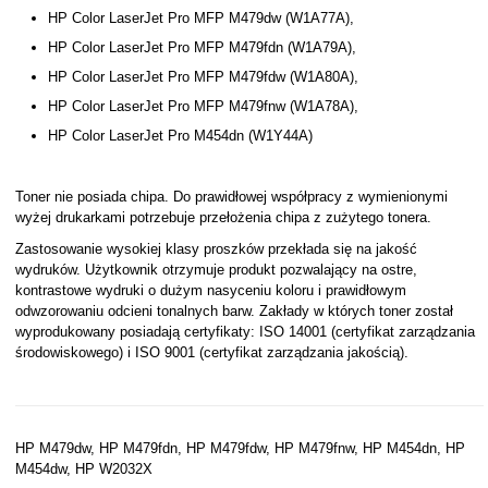
HP Color LaserJet Pro MFP M479dw (W1A77A),
HP Color LaserJet Pro MFP M479fdn (W1A79A),
HP Color LaserJet Pro MFP M479fdw (W1A80A),
HP Color LaserJet Pro MFP M479fnw (W1A78A),
HP Color LaserJet Pro M454dn (W1Y44A)
Toner nie posiada chipa. Do prawidłowej współpracy z wymienionymi
wyżej drukarkami potrzebuje przełożenia chipa z zużytego tonera.
Zastosowanie wysokiej klasy proszków przekłada się na jakość
wydruków. Użytkownik otrzymuje produkt pozwalający na ostre,
kontrastowe wydruki o dużym nasyceniu koloru i prawidłowym
odwzorowaniu odcieni tonalnych barw. Zakłady w których toner został
wyprodukowany posiadają certyfikaty: ISO 14001 (certyfikat zarządzania
środowiskowego) i ISO 9001 (certyfikat zarządzania jakością).
HP M479dw, HP M479fdn, HP M479fdw, HP M479fnw, HP M454dn, HP
M454dw, HP W2032X