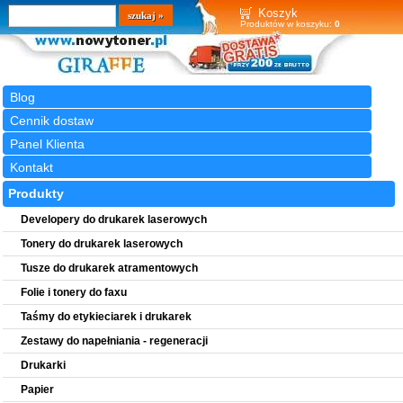
Wyszukiwarka
szukaj
Koszyk
Produktów w koszyku:
0
Blog
Cennik dostaw
Panel Klienta
Kontakt
Produkty
Developery do drukarek laserowych
Tonery do drukarek laserowych
Tusze do drukarek atramentowych
Folie i tonery do faxu
Taśmy do etykieciarek i drukarek
Zestawy do napełniania - regeneracji
Drukarki
Papier