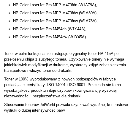
HP Color LaserJet Pro MFP M479fdn (W1A79A),
HP Color LaserJet Pro MFP M479fdw (W1A80A),
HP Color LaserJet Pro MFP M479fnw (W1A78A),
HP Color LaserJet Pro M454dn (W1Y44A),
HP Color LaserJet Pro M454dw (W1Y45A)
Toner w pełni funkcjonalnie zastępuje oryginalny toner HP 415A po
przełożeniu chipa z zużytego tonera. Użytkowanie tonery nie wymaga
jakichkolwiek modyfikacji w drukarce, wystarczy zdjąć zabezpieczenia
transportowe i włożyć toner do drukarki.
Toner w 100% wyprodukowany z nowych podzespołów w fabryce
posiadającej certyfikaty: ISO 14001 i ISO 9001. Przekłada się to na
wysoką jakość produktu i daje użytkownikowi gwarancję wysokiej
niezawodności i bezpieczeństwa dla drukarki.
Stosowanie tonerów JetWorld pozwala uzyskiwać wyraźne, kontrastowe
wydruki o dużej intensywność barw.