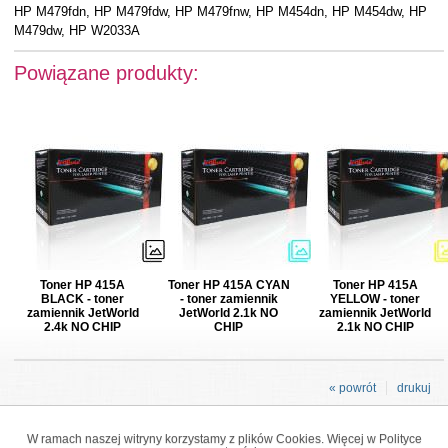
HP M479fdn, HP M479fdw, HP M479fnw, HP M454dn, HP M454dw, HP
M479dw, HP W2033A
Powiązane produkty:
Toner HP 415A
Toner HP 415A CYAN
Toner HP 415A
BLACK - toner
- toner zamiennik
YELLOW - toner
zamiennik JetWorld
JetWorld 2.1k NO
zamiennik JetWorld
2.4k NO CHIP
CHIP
2.1k NO CHIP
« powrót
drukuj
W ramach naszej witryny korzystamy z plików Cookies. Więcej w
Polityce