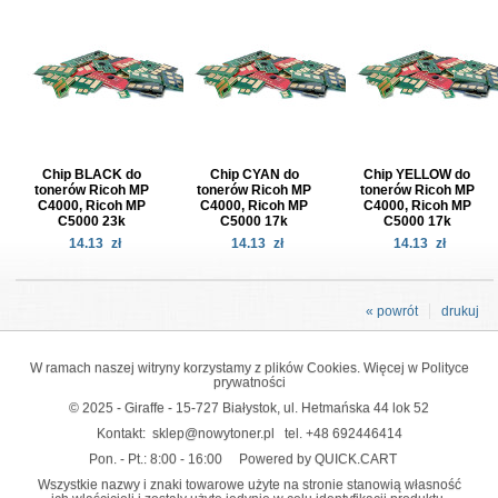
Chip BLACK do
Chip CYAN do
Chip YELLOW do
tonerów Ricoh MP
tonerów Ricoh MP
tonerów Ricoh MP
C4000, Ricoh MP
C4000, Ricoh MP
C4000, Ricoh MP
C5000 23k
C5000 17k
C5000 17k
14.13
zł
14.13
zł
14.13
zł
« powrót
drukuj
W ramach naszej witryny korzystamy z plików Cookies. Więcej w
Polityce
prywatności
© 2025 - Giraffe - 15-727 Białystok, ul. Hetmańska 44 lok 52
Kontakt:
sklep@nowytoner.pl
tel.
+48 692446414
Pon. - Pt.: 8:00 - 16:00
Powered by QUICK.CART
Wszystkie nazwy i znaki towarowe użyte na stronie stanowią własność