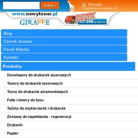
Wyszukiwarka
szukaj
Koszyk
Produktów w koszyku:
0
Blog
Cennik dostaw
Panel Klienta
Kontakt
Produkty
Developery do drukarek laserowych
Tonery do drukarek laserowych
Tusze do drukarek atramentowych
Folie i tonery do faxu
Taśmy do etykieciarek i drukarek
Zestawy do napełniania - regeneracji
Drukarki
Papier