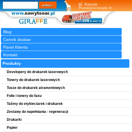
Wyszukiwarka
szukaj
Koszyk
Produktów w koszyku:
0
Blog
Cennik dostaw
Panel Klienta
Kontakt
Produkty
Developery do drukarek laserowych
Tonery do drukarek laserowych
Tusze do drukarek atramentowych
Folie i tonery do faxu
Taśmy do etykieciarek i drukarek
Zestawy do napełniania - regeneracji
Drukarki
Papier