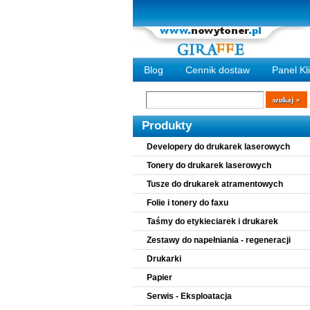
Blog
Cennik dostaw
Panel Kl
Wyszukiwarka
szukaj
Produkty
Developery do drukarek laserowych
Tonery do drukarek laserowych
Tusze do drukarek atramentowych
Folie i tonery do faxu
Taśmy do etykieciarek i drukarek
Zestawy do napełniania - regeneracji
Drukarki
Papier
Serwis - Eksploatacja