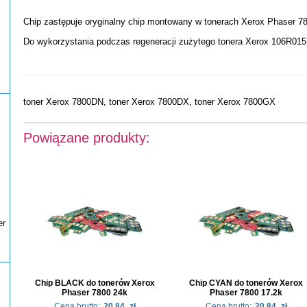
Chip zastępuje oryginalny chip montowany w tonerach Xerox Phaser 7
Do wykorzystania podczas regeneracji zużytego tonera Xerox 106R015
toner Xerox 7800DN, toner Xerox 7800DX, toner Xerox 7800GX
Powiązane produkty:
er
Chip BLACK do tonerów Xerox
Chip CYAN do tonerów Xerox
Phaser 7800 24k
Phaser 7800 17.2k
Cena brutto:
20.84
zł
Cena brutto:
20.84
zł