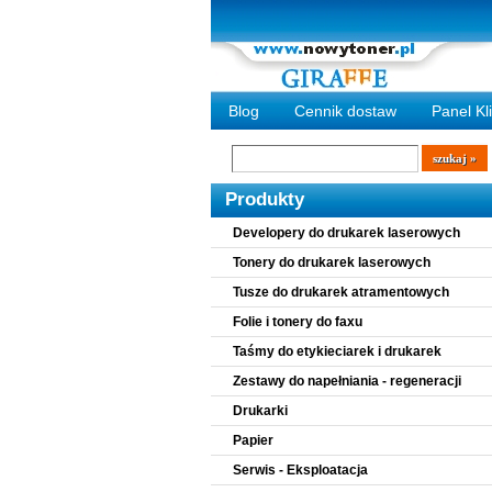
Blog
Cennik dostaw
Panel Kl
Wyszukiwarka
szukaj
Produkty
Developery do drukarek laserowych
Tonery do drukarek laserowych
Tusze do drukarek atramentowych
Folie i tonery do faxu
Taśmy do etykieciarek i drukarek
Zestawy do napełniania - regeneracji
Drukarki
Papier
Serwis - Eksploatacja