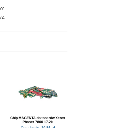
800.
72.
Chip MAGENTA do tonerów Xerox
Phaser 7800 17.2k
Cena brutto:
20.84
zł