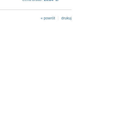
« powrót
drukuj