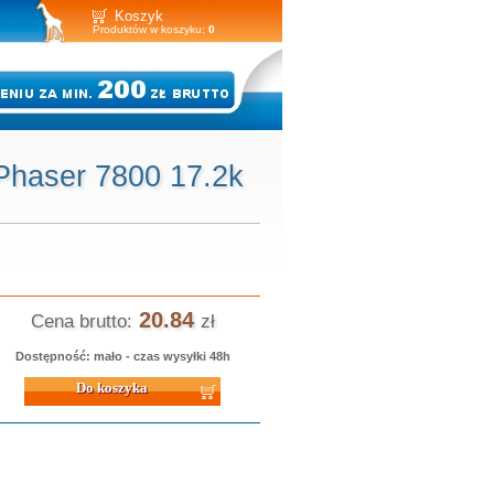
Koszyk
Produktów w koszyku:
0
Phaser 7800 17.2k
20.84
Cena brutto:
zł
Dostępność: mało - czas wysyłki 48h
 koszyka