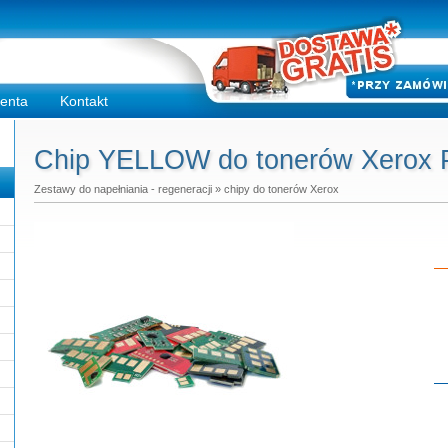
ienta
Kontakt
Chip YELLOW do tonerów Xerox 
Zestawy do napełniania - regeneracji
»
chipy do tonerów Xerox
Do