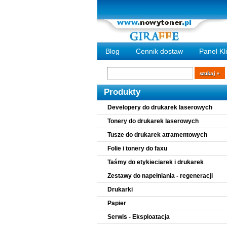
Blog
Cennik dostaw
Panel Kl
Wyszukiwarka
szukaj
Produkty
Developery do drukarek laserowych
Tonery do drukarek laserowych
Tusze do drukarek atramentowych
Folie i tonery do faxu
Taśmy do etykieciarek i drukarek
Zestawy do napełniania - regeneracji
Drukarki
Papier
Serwis - Eksploatacja