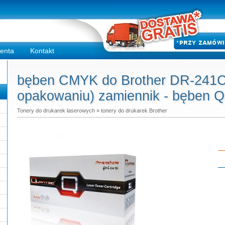
ienta
Kontakt
bęben CMYK do Brother DR-241CL
opakowaniu) zamiennik - bęben Q
Tonery do drukarek laserowych
»
tonery do drukarek Brother