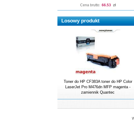
Cena brutto:
66.53
zł
Losowy produkt
Toner do HP CF383A toner do HP Color
LaserJet Pro M476dn MFP magenta -
zamiennik Quantec
W