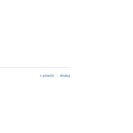
« powrót
drukuj