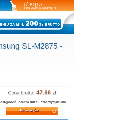
Koszyk
Produktów w koszyku:
0
msung SL-M2875 -
47.66
Cena brutto:
zł
ostępność: bardzo dużo - czas wysyłki 48h
 koszyka