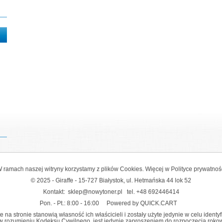
 ramach naszej witryny korzystamy z plików Cookies. Więcej w
Polityce prywatnoś
© 2025 - Giraffe - 15-727 Białystok, ul. Hetmańska 44 lok 52
Kontakt:
sklep@nowytoner.pl
tel.
+48 692446414
Pon. - Pt.: 8:00 - 16:00
Powered by QUICK.CART
na stronie stanowią własność ich właścicieli i zostały użyte jedynie w celu identy
y w rozumieniu Kodeksu Cywilnego, jest jedynie zaproszeniem do rozpoczęcia rokowań