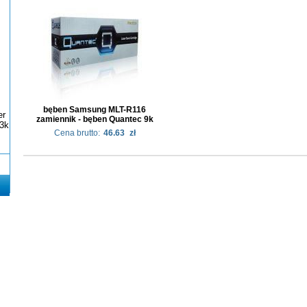
bęben Samsung MLT-R116
er
zamiennik - bęben Quantec 9k
3k
Cena brutto:
46.63
zł