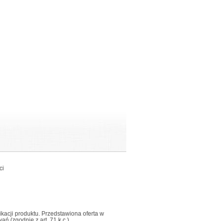
ci
fikacji produktu. Przedstawiona oferta w
 (zgodnie z art. 71 k.c.).