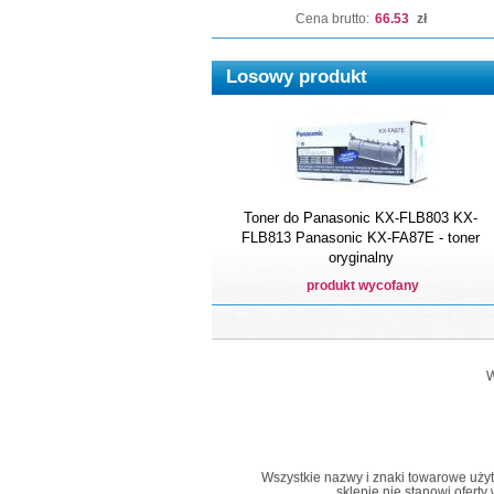
Cena brutto:
66.53
zł
Losowy produkt
Toner do Panasonic KX-FLB803 KX-
FLB813 Panasonic KX-FA87E - toner
oryginalny
produkt wycofany
W
Wszystkie nazwy i znaki towarowe użyte 
sklepie nie stanowi ofert