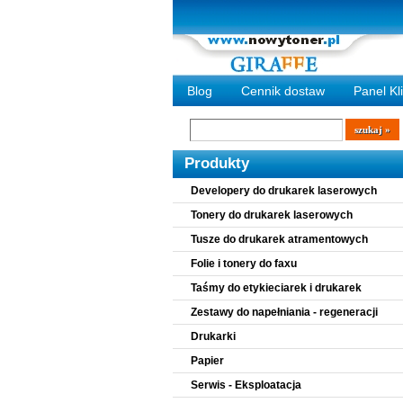
Blog
Cennik dostaw
Panel Kl
Wyszukiwarka
szukaj
Produkty
Developery do drukarek laserowych
Tonery do drukarek laserowych
Tusze do drukarek atramentowych
Folie i tonery do faxu
Taśmy do etykieciarek i drukarek
Zestawy do napełniania - regeneracji
Drukarki
Papier
Serwis - Eksploatacja