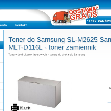
ienta
Kontakt
Toner do Samsung SL-M2625 Sa
MLT-D116L - toner zamiennik
Tonery do drukarek laserowych
»
tonery do drukarek Samsung
D
Do