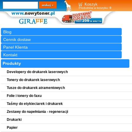
Wyszukiwarka
szukaj
Koszyk
Produktów w koszyku:
0
Blog
Cennik dostaw
Panel Klienta
Kontakt
Produkty
Developery do drukarek laserowych
Tonery do drukarek laserowych
Tusze do drukarek atramentowych
Folie i tonery do faxu
Taśmy do etykieciarek i drukarek
Zestawy do napełniania - regeneracji
Drukarki
Papier