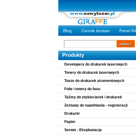
Blog
Cennik dostaw
Panel Kl
Wyszukiwarka
szukaj
Produkty
Developery do drukarek laserowych
Tonery do drukarek laserowych
Tusze do drukarek atramentowych
Folie i tonery do faxu
Taśmy do etykieciarek i drukarek
Zestawy do napełniania - regeneracji
Drukarki
Papier
Serwis - Eksploatacja