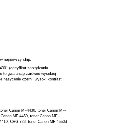
 w najnowszy chip.
001 (certyfikat zarządzania
je to gwarancję zarówno wysokiej
e nasycenie czerni, wysoki kontrast i
toner Canon MF4430, toner Canon MF-
 Canon MF-4450, toner Canon MF-
4410, CRG-728, toner Canon MF-4550d