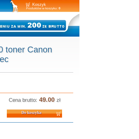
Koszyk
Produktów w koszyku:
0
0 toner Canon
tec
49.00
Cena brutto:
zł
 koszyka