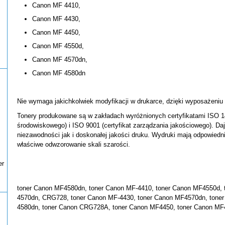
Canon MF 4410,
Canon MF 4430,
Canon MF 4450,
Canon MF 4550d,
Canon MF 4570dn,
Canon MF 4580dn
Nie wymaga jakichkolwiek modyfikacji w drukarce, dzięki wyposażeniu
Tonery produkowane są w zakładach wyróżnionych certyfikatami ISO 14
środowiskowego) i ISO 9001 (certyfikat zarządzania jakościowego). Da
niezawodności jak i doskonałej jakości druku. Wydruki mają odpowiedni
właściwe odwzorowanie skali szarości.
er
toner Canon MF4580dn, toner Canon MF-4410, toner Canon MF4550d, 
4570dn, CRG728, toner Canon MF-4430, toner Canon MF4570dn, toner
4580dn, toner Canon CRG728A, toner Canon MF4450, toner Canon MF