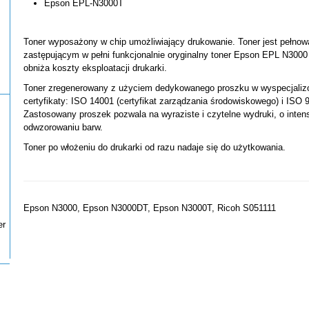
Epson EPL-N3000T
Toner wyposażony w chip umożliwiający drukowanie. Toner jest pełno
zastępującym w pełni funkcjonalnie oryginalny toner Epson EPL N3000 
obniża koszty eksploatacji drukarki.
Toner zregenerowany z użyciem dedykowanego proszku w wyspecjaliz
certyfikaty: ISO 14001 (certyfikat zarządzania środowiskowego) i ISO 9
Zastosowany proszek pozwala na wyraziste i czytelne wydruki, o int
odwzorowaniu barw.
Toner po włożeniu do drukarki od razu nadaje się do użytkowania.
Epson N3000, Epson N3000DT, Epson N3000T, Ricoh S051111
er