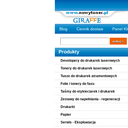
Blog
Cennik dostaw
Panel Kl
Wyszukiwarka
szukaj
Produkty
Developery do drukarek laserowych
Tonery do drukarek laserowych
Tusze do drukarek atramentowych
Folie i tonery do faxu
Taśmy do etykieciarek i drukarek
Zestawy do napełniania - regeneracji
Drukarki
Papier
Serwis - Eksploatacja