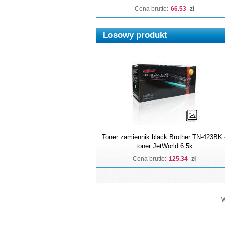
Cena brutto:
66.53
zł
Losowy produkt
Toner zamiennik black Brother TN-423BK 
toner JetWorld 6.5k
Cena brutto:
125.34
zł
W