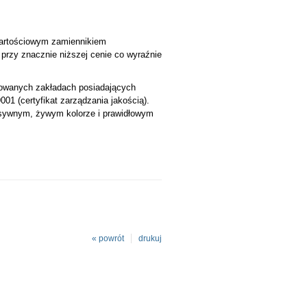
wartościowym zamiennikiem
przy znacznie niższej cenie co wyraźnie
owanych zakładach posiadających
001 (certyfikat zarządzania jakością).
ensywnym, żywym kolorze i prawidłowym
« powrót
drukuj