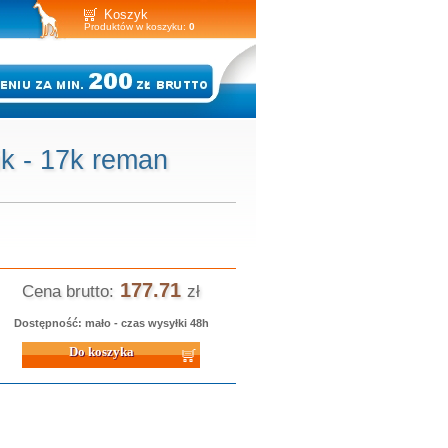
Koszyk
Produktów w koszyku:
0
k - 17k reman
177.71
Cena brutto:
zł
Dostępność: mało - czas wysyłki 48h
 koszyka