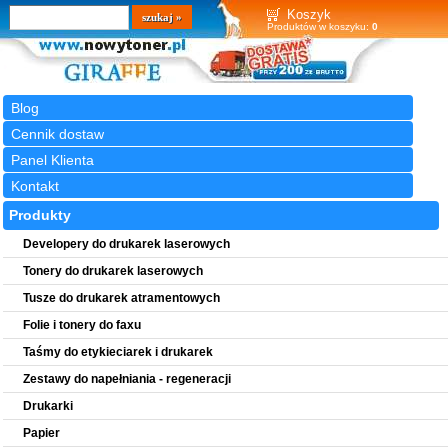
Wyszukiwarka
szukaj
Koszyk
Produktów w koszyku:
0
Blog
Cennik dostaw
Panel Klienta
Kontakt
Produkty
Developery do drukarek laserowych
Tonery do drukarek laserowych
Tusze do drukarek atramentowych
Folie i tonery do faxu
Taśmy do etykieciarek i drukarek
Zestawy do napełniania - regeneracji
Drukarki
Papier