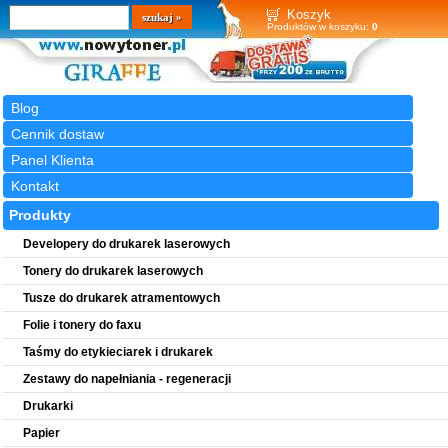
Wyszukiwarka
szukaj
Koszyk
Produktów w koszyku:
0
Blog
Cennik dostaw
Panel Klienta
Kontakt
Produkty
Developery do drukarek laserowych
Tonery do drukarek laserowych
Tusze do drukarek atramentowych
Folie i tonery do faxu
Taśmy do etykieciarek i drukarek
Zestawy do napełniania - regeneracji
Drukarki
Papier