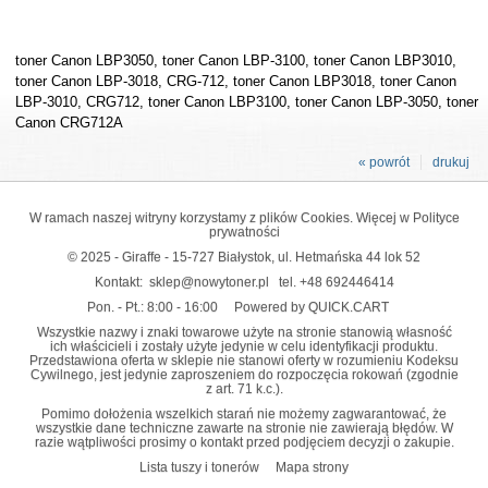
toner Canon LBP3050, toner Canon LBP-3100, toner Canon LBP3010,
toner Canon LBP-3018, CRG-712, toner Canon LBP3018, toner Canon
LBP-3010, CRG712, toner Canon LBP3100, toner Canon LBP-3050, toner
Canon CRG712A
« powrót
drukuj
W ramach naszej witryny korzystamy z plików Cookies. Więcej w
Polityce
prywatności
© 2025 - Giraffe - 15-727 Białystok, ul. Hetmańska 44 lok 52
Kontakt:
sklep@nowytoner.pl
tel.
+48 692446414
Pon. - Pt.: 8:00 - 16:00
Powered by QUICK.CART
Wszystkie nazwy i znaki towarowe użyte na stronie stanowią własność
ich właścicieli i zostały użyte jedynie w celu identyfikacji produktu.
Przedstawiona oferta w sklepie nie stanowi oferty w rozumieniu Kodeksu
Cywilnego, jest jedynie zaproszeniem do rozpoczęcia rokowań (zgodnie
z art. 71 k.c.).
Pomimo dołożenia wszelkich starań nie możemy zagwarantować, że
wszystkie dane techniczne zawarte na stronie nie zawierają błędów. W
razie wątpliwości prosimy o kontakt przed podjęciem decyzji o zakupie.
Lista tuszy i tonerów
Mapa strony