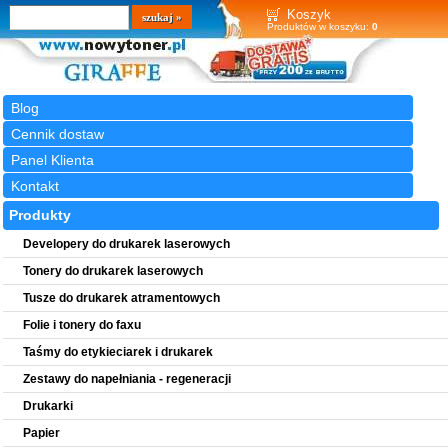
Wyszukiwarka
szukaj
Koszyk
Produktów w koszyku:
0
Blog
Cennik dostaw
Panel Klienta
Kontakt
Produkty
Developery do drukarek laserowych
Tonery do drukarek laserowych
Tusze do drukarek atramentowych
Folie i tonery do faxu
Taśmy do etykieciarek i drukarek
Zestawy do napełniania - regeneracji
Drukarki
Papier