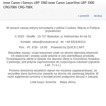
toner Canon i-Sensys LBP 3360 toner Canon LaserShot LBP 3300
CRG708X CRG-708X.
« powrót
drukuj
W ramach naszej witryny korzystamy z plików Cookies. Więcej w
Polityce
prywatności
© 2025 - Giraffe - 15-727 Białystok, ul. Hetmańska 44 lok 52
Kontakt:
sklep@nowytoner.pl
tel.
+48 692446414
Pon. - Pt.: 8:00 - 16:00
Powered by QUICK.CART
Wszystkie nazwy i znaki towarowe użyte na stronie stanowią własność
ich właścicieli i zostały użyte jedynie w celu identyfikacji produktu.
Przedstawiona oferta w sklepie nie stanowi oferty w rozumieniu Kodeksu
Cywilnego, jest jedynie zaproszeniem do rozpoczęcia rokowań (zgodnie
z art. 71 k.c.).
Pomimo dołożenia wszelkich starań nie możemy zagwarantować, że
wszystkie dane techniczne zawarte na stronie nie zawierają błędów. W
razie wątpliwości prosimy o kontakt przed podjęciem decyzji o zakupie.
Lista tuszy i tonerów
Mapa strony