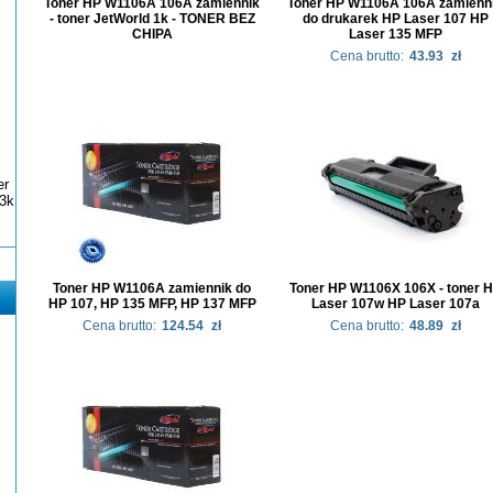
Toner HP W1106A 106A zamiennik
Toner HP W1106A 106A zamienn
- toner JetWorld 1k - TONER BEZ
do drukarek HP Laser 107 HP
CHIPA
Laser 135 MFP
Cena brutto:
43.93
zł
er
3k
Toner HP W1106A zamiennik do
Toner HP W1106X 106X - toner 
HP 107, HP 135 MFP, HP 137 MFP
Laser 107w HP Laser 107a
Cena brutto:
124.54
zł
Cena brutto:
48.89
zł