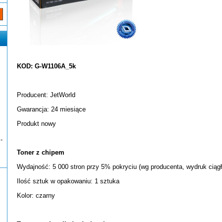
KOD: G-W1106A_5k
Producent: JetWorld
Gwarancja: 24 miesiące
Produkt nowy
-
Toner z chipem
Wydajność: 5 000 stron przy 5% pokryciu (wg producenta, wydruk ciągł
Ilość sztuk w opakowaniu: 1 sztuka
Kolor: czarny