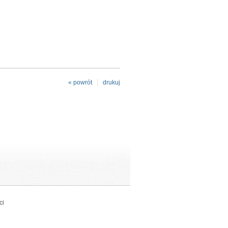
« powrót
drukuj
ci