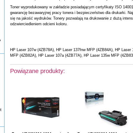
Toner wyprodukowany w zakładzie posiadającym certyfikaty ISO 14001
gwarancję bezawaryjnej pracy tonera i bezpieczeństwo dla drukarki. Na
się na jakość wydruków. Tonery pozwalają na drukowanie z dużą inten
odzwierciedleniem odcieni koloru.
P
HP Laser 107w (4ZB78A), HP Laser 137fnw MFP (4ZB84A), HP Laser 
MFP (4ZB82A), HP Laser 107a (4ZB77A), HP Laser 135w MFP (4ZB83A
Powiązane produkty:
t