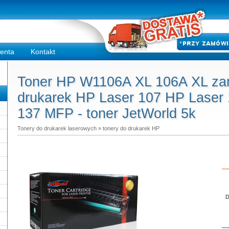
ienta
Kontakt
Toner HP W1106A XL 106A XL za
drukarek HP Laser 107 HP Laser
137 MFP - toner JetWorld 5k
Tonery do drukarek laserowych
»
tonery do drukarek HP
D
Do