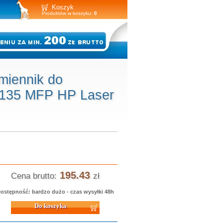
Koszyk
Produktów w koszyku:
0
miennik do
 135 MFP HP Laser
195.43
Cena brutto:
zł
ostępność: bardzo dużo - czas wysyłki 48h
 koszyka