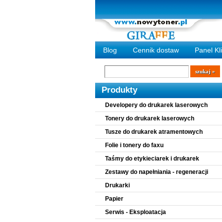
Blog
Cennik dostaw
Panel Kl
Wyszukiwarka
szukaj
Produkty
Developery do drukarek laserowych
Tonery do drukarek laserowych
Tusze do drukarek atramentowych
Folie i tonery do faxu
Taśmy do etykieciarek i drukarek
Zestawy do napełniania - regeneracji
Drukarki
Papier
Serwis - Eksploatacja