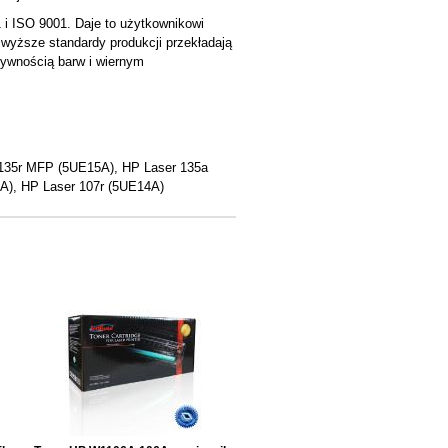
 i ISO 9001. Daje to użytkownikowi
jwyższe standardy produkcji przekładają
sywnością barw i wiernym
135r MFP (5UE15A), HP Laser 135a
), HP Laser 107r (5UE14A)