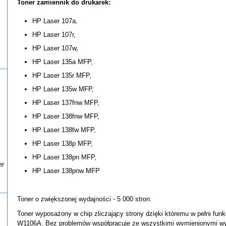
Toner zamiennik do drukarek:
HP Laser 107a,
HP Laser 107r,
HP Laser 107w,
HP Laser 135a MFP,
HP Laser 135r MFP,
HP Laser 135w MFP,
HP Laser 137fnw MFP,
HP Laser 138fnw MFP,
HP Laser 138fw MFP,
HP Laser 138p MFP,
HP Laser 138pn MFP,
er
HP Laser 138pnw MFP
Toner o zwiększonej wydajności - 5 000 stron.
Toner wyposażony w chip zliczający strony dzięki któremu w pełni funk
W1106A. Bez problemów współpracuje ze wszystkimi wymienionymi wy