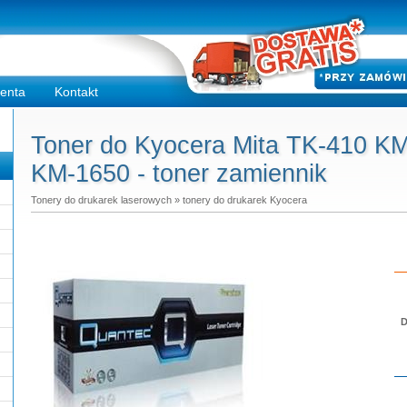
ienta
Kontakt
Toner do Kyocera Mita TK-410 K
KM-1650 - toner zamiennik
Tonery do drukarek laserowych
»
tonery do drukarek Kyocera
D
Do