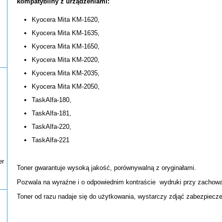
kompatybilny z urządzeniami:
Kyocera Mita KM-1620,
Kyocera Mita KM-1635,
Kyocera Mita KM-1650,
Kyocera Mita KM-2020,
Kyocera Mita KM-2035,
Kyocera Mita KM-2050,
TaskAlfa-180,
TaskAlfa-181,
TaskAlfa-220,
TaskAlfa-221
er
Toner gwarantuje wysoką jakość, porównywalną z oryginałami.
Pozwala na wyraźne i o odpowiednim kontraście wydruki przy zachowan
Toner od razu nadaje się do użytkowania, wystarczy zdjąć zabezpiecze