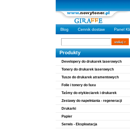
Blog
Cennik dostaw
Panel Kl
Wyszukiwarka
szukaj
Produkty
Developery do drukarek laserowych
Tonery do drukarek laserowych
Tusze do drukarek atramentowych
Folie i tonery do faxu
Taśmy do etykieciarek i drukarek
Zestawy do napełniania - regeneracji
Drukarki
Papier
Serwis - Eksploatacja